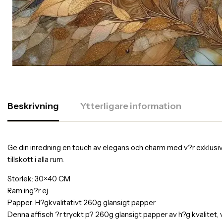
Beskrivning
Ytterligare information
Ge din inredning en touch av elegans och charm med v?r exklusiva af
tillskott i alla rum.
Storlek: 30×40 CM
Ram ing?r ej
Papper: H?gkvalitativt 260g glansigt papper
Denna affisch ?r tryckt p? 260g glansigt papper av h?g kvalitet,