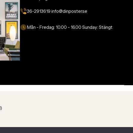
36-2913619 info@dinposter.se​
Mån - Fredag:
10.00 - 16.00
Sunday:
Stängt
1)