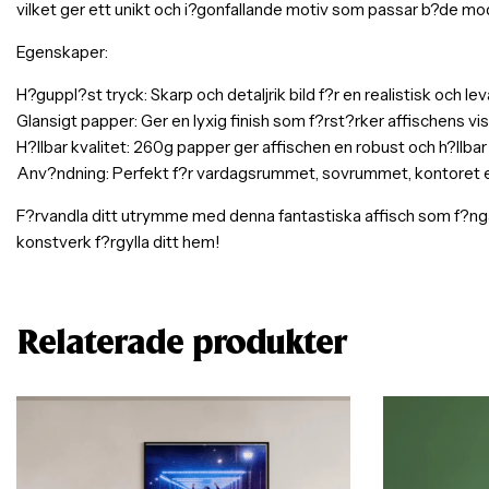
vilket ger ett unikt och i?gonfallande motiv som passar b?de mod
Egenskaper:
H?guppl?st tryck: Skarp och detaljrik bild f?r en realistisk och l
Glansigt papper: Ger en lyxig finish som f?rst?rker affischens visu
H?llbar kvalitet: 260g papper ger affischen en robust och h?llbar
Anv?ndning: Perfekt f?r vardagsrummet, sovrummet, kontoret elle
F?rvandla ditt utrymme med denna fantastiska affisch som f?nga
konstverk f?rgylla ditt hem!
Relaterade produkter