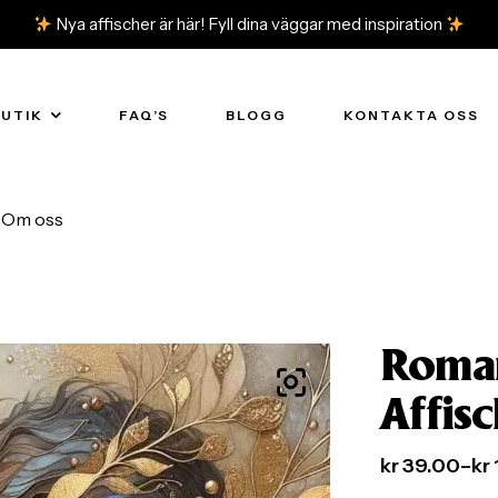
Nya affischer är här! Fyll dina väggar med inspiration
BUTIK
FAQ’S
BLOGG
KONTAKTA OSS
Om oss
Roman
Affisc
kr
39.00
–
kr