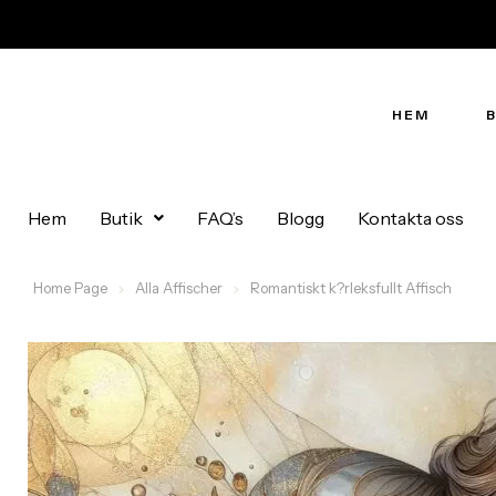
HEM
Hem
Butik
FAQ’s
Blogg
Kontakta oss
Home Page
Alla Affischer
Romantiskt k?rleksfullt Affisch