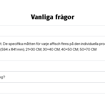
Vanliga frågor
ormat. De specifika måtten för varje affisch finns på den individuella 
A1(594 x 841 mm), 21×30 CM, 30×40 CM, 40×50 CM, 50×70 CM
ing?