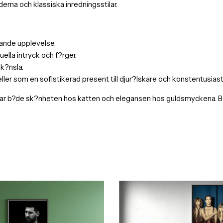
erna och klassiska inredningsstilar.
evande upplevelse.
ella intryck och f?rger.
 k?nsla.
r som en sofistikerad present till djur?lskare och konstentusiast
r b?de sk?nheten hos katten och elegansen hos guldsmyckena. Best?