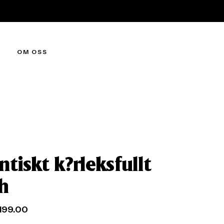
OM OSS
tiskt k?rleksfullt
h
199.00