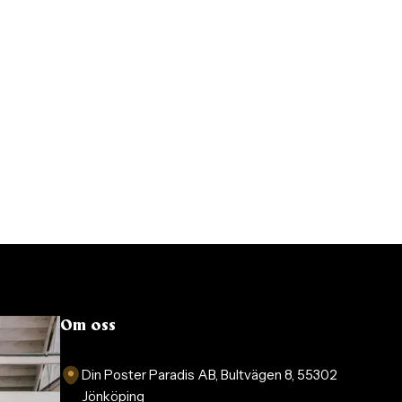
Om oss
Din Poster Paradis AB, Bultvägen 8, 55302
Jönköping