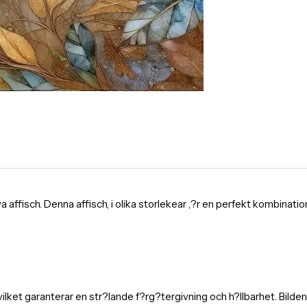
fisch. Denna affisch, i olika storlekear ,?r en perfekt kombination av
 vilket garanterar en str?lande f?rg?tergivning och h?llbarhet. Bild