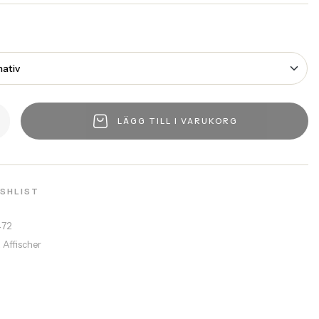
LÄGG TILL I VARUKORG
ISHLIST
472
a Affischer