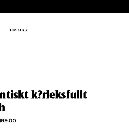
OM OSS
tiskt k?rleksfullt
h
199.00