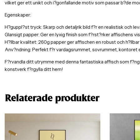
vilket ger ett unikt och i?gonfallande motiv som passar b?de mod
Egenskaper:
H?guppl?st tryck: Skarp och detaljrik bild f?r en realistisk och l
Glansigt papper: Ger en lyxig finish som f?rst?rker affischens visu
H?llbar kvalitet: 260g papper ger affischen en robust och h?llbar
Anv?ndning: Perfekt f?r vardagsrummet, sovrummet, kontoret elle
F?rvandla ditt utrymme med denna fantastiska affisch som f?nga
konstverk f?rgylla ditt hem!
Relaterade produkter