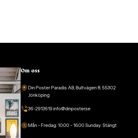
Om oss
Din Poster Paradis AB, Bultvägen 8, 55302
Jönköping
36-2913619 info@dinposter.se​
Mån - Fredag:
10.00 - 16.00
Sunday:
Stängt