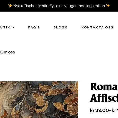
Nya affischer är här! Fyll dina väggar med inspiration
BUTIK
FAQ’S
BLOGG
KONTAKTA OSS
Om oss
Roman
Affisc
kr
39.00
–
kr