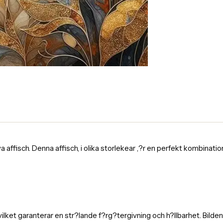
fisch. Denna affisch, i olika storlekear ,?r en perfekt kombination av
 vilket garanterar en str?lande f?rg?tergivning och h?llbarhet. Bild