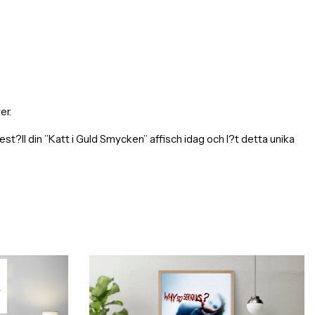
er.
ll din ”Katt i Guld Smycken” affisch idag och l?t detta unika