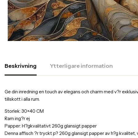
Beskrivning
Ytterligare information
Ge din inredning en touch av elegans och charm med v?r exklusiva af
tillskott i alla rum.
Storlek: 30×40 CM
Ram ing?r ej
Papper: H?gkvalitativt 260g glansigt papper
Denna affisch ?r tryckt p? 260g glansigt papper av h?g kvalitet,