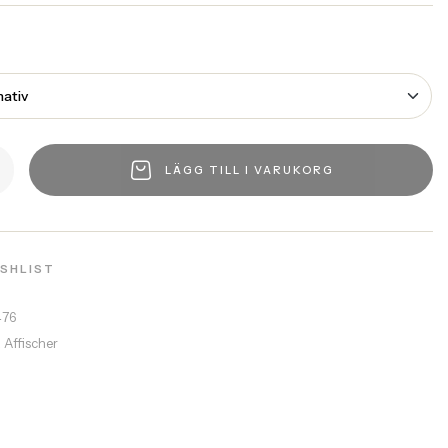
LÄGG TILL I VARUKORG
ISHLIST
476
a Affischer