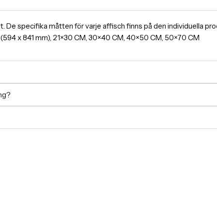
ormat. De specifika måtten för varje affisch finns på den individuella 
A1(594 x 841 mm), 21×30 CM, 30×40 CM, 40×50 CM, 50×70 CM
ing?