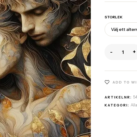
STORLEK
-
+
ADD TO W
5
ARTIKELNR:
All
KATEGORI: