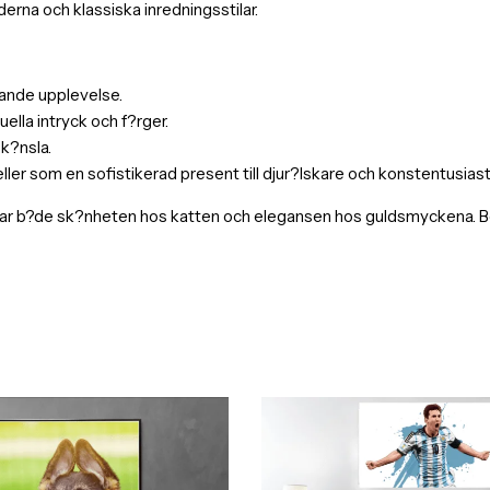
erna och klassiska inredningsstilar.
evande upplevelse.
ella intryck och f?rger.
 k?nsla.
r som en sofistikerad present till djur?lskare och konstentusiast
r b?de sk?nheten hos katten och elegansen hos guldsmyckena. Best?