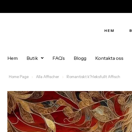
HEM
Hem
Butik
FAQ’s
Blogg
Kontakta oss
Home Page
Alla Affischer
Romantiskt k?rleksfullt Affisch