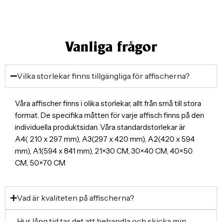
Vanliga frågor
Vilka storlekar finns tillgängliga för affischerna?
Våra affischer finns i olika storlekar, allt från små till stora
format. De specifika måtten för varje affisch finns på den
individuella produktsidan. Våra standardstorlekar är
A4( 210 x 297 mm), A3(297 x 420 mm), A2(420 x 594
mm), A1(594 x 841 mm), 21×30 CM, 30×40 CM, 40×50
CM, 50×70 CM
Vad är kvaliteten på affischerna?
Hur lång tid tar det att behandla och skicka min