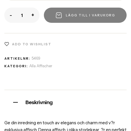
-
+
LÄGG TILL I VARUKORG
ADD TO WISHLIST
5469
ARTIKELNR:
Alla Affischer
KATEGORI:
Beskrivning
Ge din inredning en touch av elegans och charm med v?r
exklusiva affisch. Denna affisch, i olika storlekear ,?r en perfekt