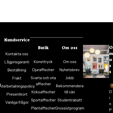
Kundservice
O
Butik
Om oss
Kontakta oss
m
o
Konsttryck
Om oss
Lågprisgaranti
s
Djuraffischer
Nyhetsbrev
Beställning
s
Svarta och vita
Jobb
Frakt
affischer
Rekommendera
Återbetalningspolicy
D
Köksaffischer
till vän
Presentkort
i
Sportaffischer
Studentrabatt
Vanliga frågor
n
Plantaffischer
Grossistprogram
P