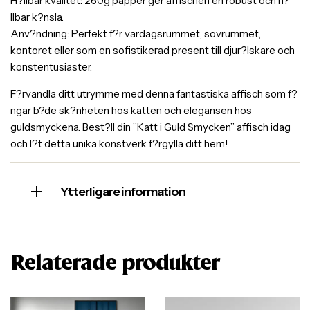
H?llbar kvalitet: 260g papper ger affischen en robust och h?
llbar k?nsla.
Anv?ndning: Perfekt f?r vardagsrummet, sovrummet,
kontoret eller som en sofistikerad present till djur?lskare och
konstentusiaster.
F?rvandla ditt utrymme med denna fantastiska affisch som f?
ngar b?de sk?nheten hos katten och elegansen hos
guldsmyckena. Best?ll din ”Katt i Guld Smycken” affisch idag
och l?t detta unika konstverk f?rgylla ditt hem!
Ytterligare information
Relaterade produkter