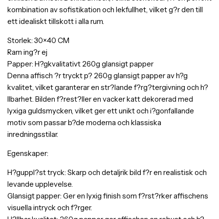
kombination av sofistikation och lekfullhet, vilket g?r den till
ett idealiskt tillskott i alla rum.
Storlek: 30×40 CM
Ram ing?r ej
Papper: H?gkvalitativt 260g glansigt papper
Denna affisch ?r tryckt p? 260g glansigt papper av h?g
kvalitet, vilket garanterar en str?lande f?rg?tergivning och h?
llbarhet. Bilden f?rest?ller en vacker katt dekorerad med
lyxiga guldsmycken, vilket ger ett unikt och i?gonfallande
motiv som passar b?de moderna och klassiska
inredningsstilar.
Egenskaper:
H?guppl?st tryck: Skarp och detaljrik bild f?r en realistisk och
levande upplevelse.
Glansigt papper: Ger en lyxig finish som f?rst?rker affischens
visuella intryck och f?rger.