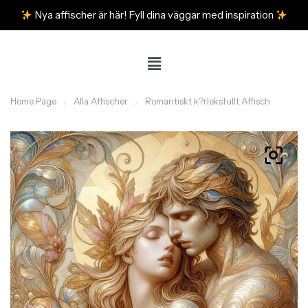
Nya affischer är här! Fyll dina väggar med inspiration
Home Page
Alla Affischer
Romantiskt k?rleksfullt Affisch