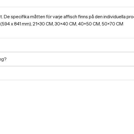
ormat. De specifika måtten för varje affisch finns på den individuella 
A1(594 x 841 mm), 21×30 CM, 30×40 CM, 40×50 CM, 50×70 CM
ing?