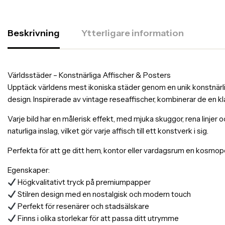
Beskrivning
Ytterligare information
Världsstäder – Konstnärliga Affischer & Posters
Upptäck världens mest ikoniska städer genom en unik konstnärlig 
design. Inspirerade av vintage reseaffischer, kombinerar de en k
Varje bild har en målerisk effekt, med mjuka skuggor, rena linjer 
naturliga inslag, vilket gör varje affisch till ett konstverk i sig.
Perfekta för att ge ditt hem, kontor eller vardagsrum en kosmopol
Egenskaper:
Högkvalitativt tryck på premiumpapper
Stilren design med en nostalgisk och modern touch
Perfekt för resenärer och stadsälskare
Finns i olika storlekar för att passa ditt utrymme