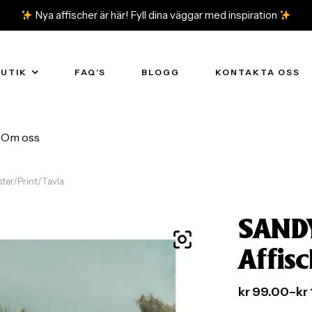
Nya affischer är här! Fyll dina väggar med inspiration
BUTIK
FAQ’S
BLOGG
KONTAKTA OSS
Om oss
er/Print/Tavla
SAND
Affis
kr
99.00
–
kr