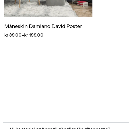
Måneskin Damiano David Poster
kr
39.00
–
kr
199.00
Vilka storlekar finns tillgängliga för affischerna?