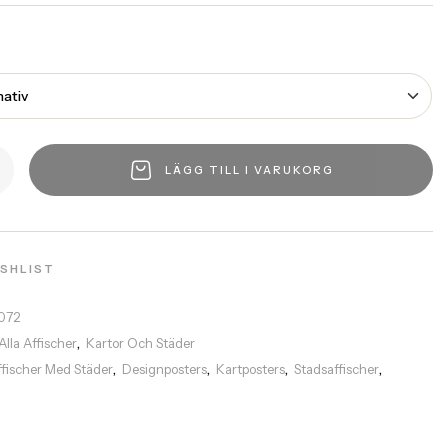
LÄGG TILL I VARUKORG
ISHLIST
1072
Alla Affischer
Kartor Och Städer
,
ffischer Med Städer
Designposters
Kartposters
Stadsaffischer
,
,
,
,