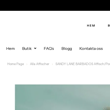
HEM
Hem
Butik
FAQ’s
Blogg
Kontakta oss
Home Page
Alla Affischer
SANDY LANE BARBADOS Affisch/Post