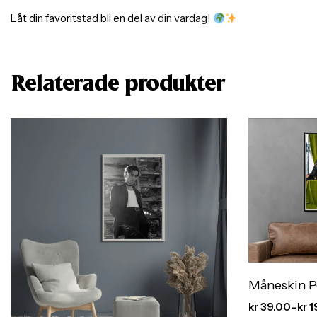
Låt din favoritstad bli en del av din vardag!
Relaterade produkter
Måneskin P
kr
39.00
–
kr
1