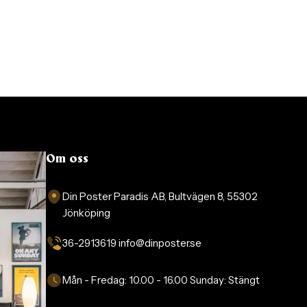
Om oss
Din Poster Paradis AB, Bultvägen 8, 55302
Jönköping
36-2913619 info@dinposter.se​
Mån - Fredag:
10.00 - 16.00
Sunday:
Stängt