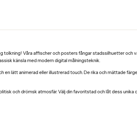
tolkning! Våra affischer och posters fångar stadssilhuetter och väl
lassisk känsla med modern digital målningsteknik.
och en lätt animerad eller illustrerad touch. De rika och mättade fä
itisk och drömsk atmosfär. Välj din favoritstad och låt dess unika 