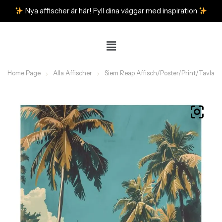
Nya affischer är här! Fyll dina väggar med inspiration
Home Page
Alla Affischer
Siem Reap Affisch/Poster/Print/Tavla