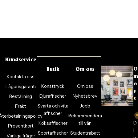
Kundservice
O
Butik
Om oss
Kontakta oss
m
o
Konsttryck
Om oss
Lågprisgaranti
s
Djuraffischer
Nyhetsbrev
Beställning
s
Svarta och vita
Jobb
Frakt
affischer
Rekommendera
Återbetalningspolicy
D
Köksaffischer
till vän
Presentkort
i
Sportaffischer
Studentrabatt
Vanliga frågor
n