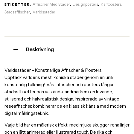
Affischer Med Städer
Designposters
Kartposters
ETIKETTER:
,
,
,
Stadsaffischer
Världsstäder
,
Beskrivning
Världsstäder – Konstnärliga Affischer & Posters
Upptäck världens mest ikoniska städer genom en unik
konstnärlig tolkning! Våra affischer och posters fångar
stadssilhuetter och välkända landmärken i en levande,
stiliserad och halvrealistisk design. Inspirerade av vintage
reseaffischer, kombinerar de en klassisk känsla med modern
digital målningsteknik.
Varje bild har en målerisk effekt, med mjuka skuggor, rena linjer
och en lätt animerad eller illustrerad touch. De rika och