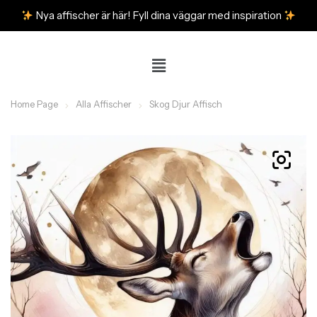
Nya affischer är här! Fyll dina väggar med inspiration
Home Page
Alla Affischer
Skog Djur Affisch