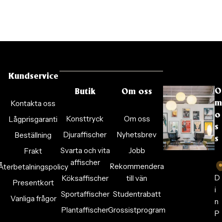
Kundservice
O
Butik
Om oss
Kontakta oss
m
o
Konsttryck
Om oss
Lågprisgaranti
s
Djuraffischer
Nyhetsbrev
Beställning
s
Svarta och vita
Jobb
Frakt
affischer
Rekommendera
Återbetalningspolicy
D
Köksaffischer
till vän
Presentkort
i
Sportaffischer
Studentrabatt
Vanliga frågor
n
Plantaffischer
Grossistprogram
P