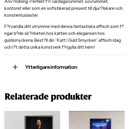
Anv?ndning: Perfekt f?r vardagsrummet, sovrummet,
kontoret eller som en sofistikerad present till djur?lskare och
konstentusiaster.
F?rvandla ditt utrymme med denna fantastiska affisch som f?
ngar b?de sk?nheten hos katten och elegansen hos
guldsmyckena. Best?ll din ”Katt i Guld Smycken” affisch idag
och l?t detta unika konstverk f?rgylla ditt hem!
Ytterligare information
Relaterade produkter