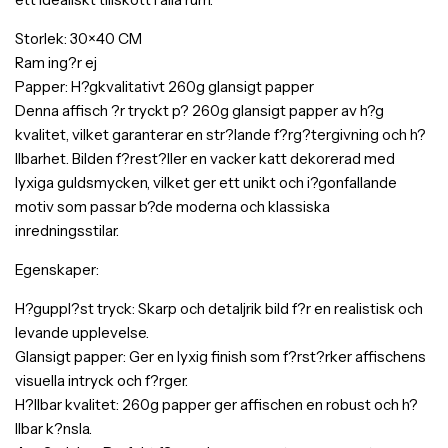
Storlek: 30×40 CM
Ram ing?r ej
Papper: H?gkvalitativt 260g glansigt papper
Denna affisch ?r tryckt p? 260g glansigt papper av h?g
kvalitet, vilket garanterar en str?lande f?rg?tergivning och h?
llbarhet. Bilden f?rest?ller en vacker katt dekorerad med
lyxiga guldsmycken, vilket ger ett unikt och i?gonfallande
motiv som passar b?de moderna och klassiska
inredningsstilar.
Egenskaper:
H?guppl?st tryck: Skarp och detaljrik bild f?r en realistisk och
levande upplevelse.
Glansigt papper: Ger en lyxig finish som f?rst?rker affischens
visuella intryck och f?rger.
H?llbar kvalitet: 260g papper ger affischen en robust och h?
llbar k?nsla.