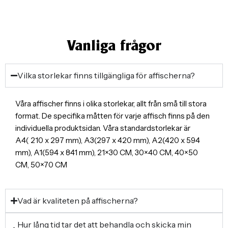
Vanliga frågor
Vilka storlekar finns tillgängliga för affischerna?
Våra affischer finns i olika storlekar, allt från små till stora
format. De specifika måtten för varje affisch finns på den
individuella produktsidan. Våra standardstorlekar är
A4( 210 x 297 mm), A3(297 x 420 mm), A2(420 x 594
mm), A1(594 x 841 mm), 21×30 CM, 30×40 CM, 40×50
CM, 50×70 CM
Vad är kvaliteten på affischerna?
Hur lång tid tar det att behandla och skicka min