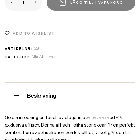
-
+
LÄGG TILL I VARUKORG
ADD TO WISHLIST
5562
ARTIKELNR:
Alla Affischer
KATEGORI:
Beskrivning
Ge din inredning en touch av elegans och charm med v?r
exklusiva affisch. Denna affisch, i olika storlekear ,?r en perfekt
kombination av sofistikation och lekfullhet, vilket g?r den till
ett idealiskt tillskott i alla rum.