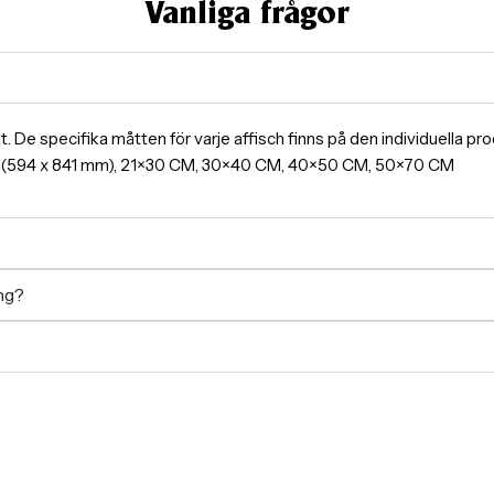
Vanliga frågor
ormat. De specifika måtten för varje affisch finns på den individuella 
A1(594 x 841 mm), 21×30 CM, 30×40 CM, 40×50 CM, 50×70 CM
ing?