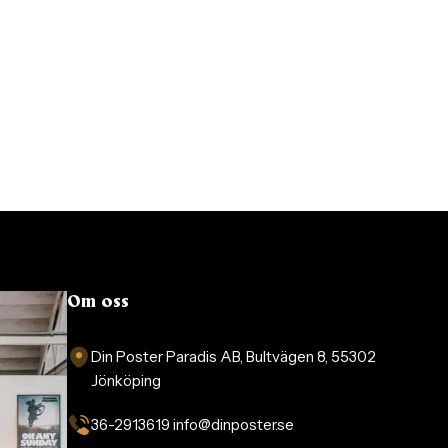
Om oss
Din Poster Paradis AB, Bultvägen 8, 55302
Jönköping
36-2913619 info@dinposter.se​