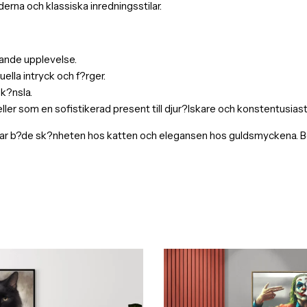
erna och klassiska inredningsstilar.
evande upplevelse.
ella intryck och f?rger.
 k?nsla.
r som en sofistikerad present till djur?lskare och konstentusiast
r b?de sk?nheten hos katten och elegansen hos guldsmyckena. Best?