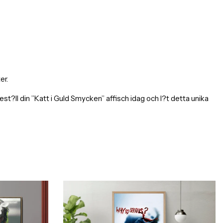
er.
ll din ”Katt i Guld Smycken” affisch idag och l?t detta unika