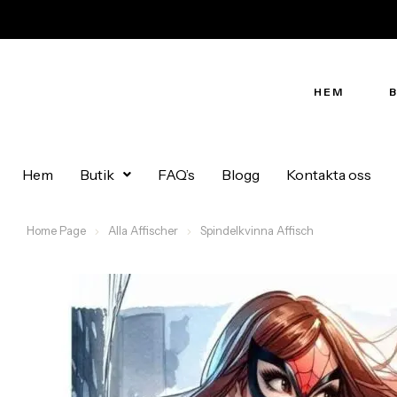
HEM
Hem
Butik
FAQ’s
Blogg
Kontakta oss
Home Page
Alla Affischer
Spindelkvinna Affisch