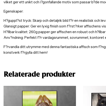
vilket ger ett unikt och i?gonfallande motiv som passar b?de mod
Egenskaper:
H?guppl?st tryck: Skarp och detaljrik bild f?r en realistisk och l
Glansigt papper: Ger en lyxig finish som f?rst?rker affischens visu
H?llbar kvalitet: 260g papper ger affischen en robust och h?llbar
Anv?ndning: Perfekt f?r vardagsrummet, sovrummet, kontoret elle
F?rvandla ditt utrymme med denna fantastiska affisch som f?nga
konstverk f?rgylla ditt hem!
Relaterade produkter