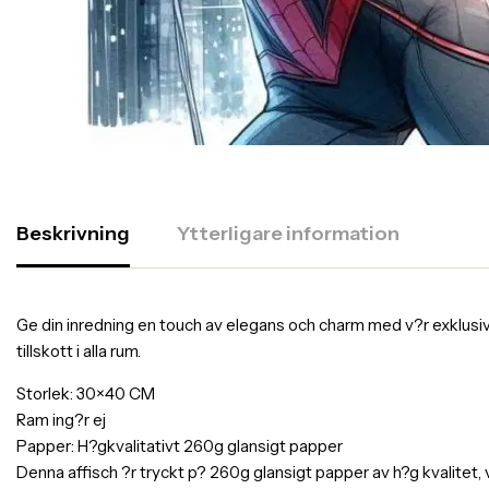
Beskrivning
Ytterligare information
Ge din inredning en touch av elegans och charm med v?r exklusiva af
tillskott i alla rum.
Storlek: 30×40 CM
Ram ing?r ej
Papper: H?gkvalitativt 260g glansigt papper
Denna affisch ?r tryckt p? 260g glansigt papper av h?g kvalitet,