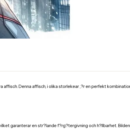
fisch. Denna affisch, i olika storlekear ,?r en perfekt kombination av
 vilket garanterar en str?lande f?rg?tergivning och h?llbarhet. Bild