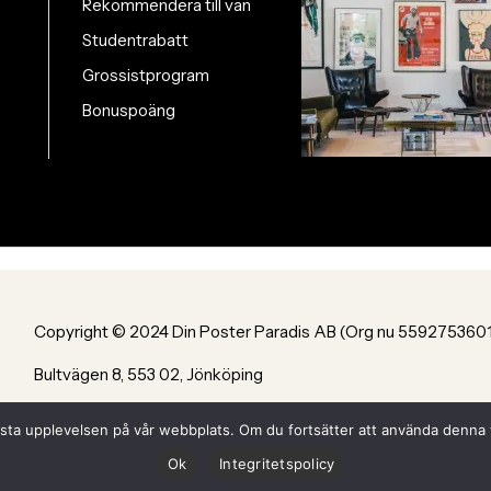
Rekommendera till vän
Studentrabatt
Grossistprogram
Bonuspoäng
Copyright © 2024 Din Poster Paradis AB (Org nu 559275360
Bultvägen 8, 553 02, Jönköping
Powered by Din Poster Paradis AB Jönköping
n bästa upplevelsen på vår webbplats. Om du fortsätter att använda denn
Ok
Integritetspolicy