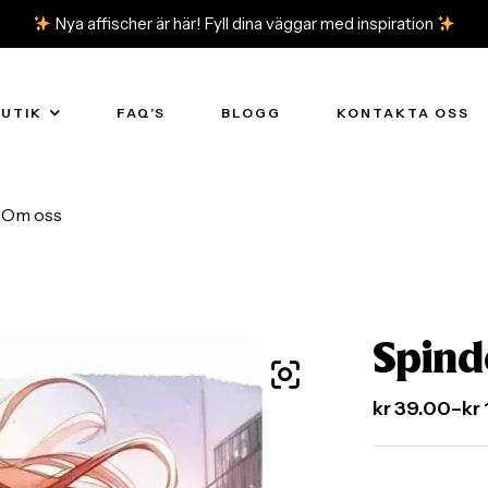
Nya affischer är här! Fyll dina väggar med inspiration
BUTIK
FAQ’S
BLOGG
KONTAKTA OSS
Om oss
Spind
kr
39.00
–
kr