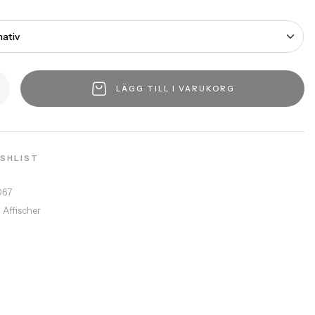
LÄGG TILL I VARUKORG
ISHLIST
067
a Affischer