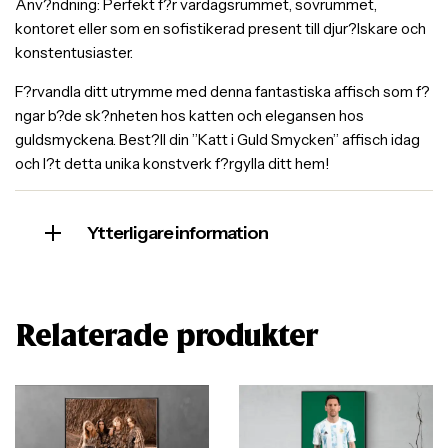
Anv?ndning: Perfekt f?r vardagsrummet, sovrummet,
kontoret eller som en sofistikerad present till djur?lskare och
konstentusiaster.
F?rvandla ditt utrymme med denna fantastiska affisch som f?
ngar b?de sk?nheten hos katten och elegansen hos
guldsmyckena. Best?ll din ”Katt i Guld Smycken” affisch idag
och l?t detta unika konstverk f?rgylla ditt hem!
Ytterligare information
Relaterade produkter