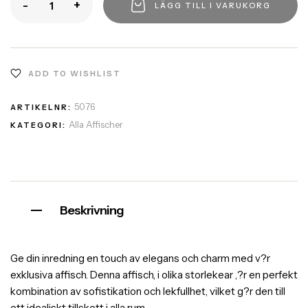
-
+
LÄGG TILL I VARUKORG
ADD TO WISHLIST
5076
ARTIKELNR:
Alla Affischer
KATEGORI:
Beskrivning
Ge din inredning en touch av elegans och charm med v?r
exklusiva affisch. Denna affisch, i olika storlekear ,?r en perfekt
kombination av sofistikation och lekfullhet, vilket g?r den till
ett idealiskt tillskott i alla rum.