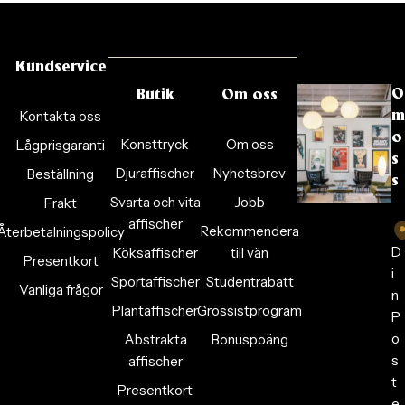
Kundservice
O
Butik
Om oss
Kontakta oss
m
o
Konsttryck
Om oss
Lågprisgaranti
s
Djuraffischer
Nyhetsbrev
Beställning
s
Svarta och vita
Jobb
Frakt
affischer
Rekommendera
Återbetalningspolicy
D
Köksaffischer
till vän
Presentkort
i
Sportaffischer
Studentrabatt
Vanliga frågor
n
Plantaffischer
Grossistprogram
P
o
Abstrakta
Bonuspoäng
s
affischer
t
Presentkort
e