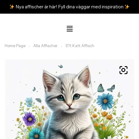
Nya affischer är här! Fyll dina väggar med inspiration
Home Page
Alla Affischer
S?t Katt Affisch