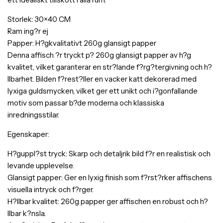
Storlek: 30×40 CM
Ram ing?r ej
Papper: H?gkvalitativt 260g glansigt papper
Denna affisch ?r tryckt p? 260g glansigt papper av h?g
kvalitet, vilket garanterar en str?lande f?rg?tergivning och h?
llbarhet. Bilden f?rest?ller en vacker katt dekorerad med
lyxiga guldsmycken, vilket ger ett unikt och i?gonfallande
motiv som passar b?de moderna och klassiska
inredningsstilar.
Egenskaper:
H?guppl?st tryck: Skarp och detaljrik bild f?r en realistisk och
levande upplevelse.
Glansigt papper: Ger en lyxig finish som f?rst?rker affischens
visuella intryck och f?rger.
H?llbar kvalitet: 260g papper ger affischen en robust och h?
llbar k?nsla.