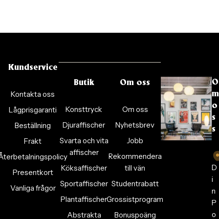
Kundservice
O
Butik
Om oss
Kontakta oss
m
o
Konsttryck
Om oss
Lågprisgaranti
s
Djuraffischer
Nyhetsbrev
Beställning
s
Svarta och vita
Jobb
Frakt
affischer
Rekommendera
Återbetalningspolicy
D
Köksaffischer
till vän
Presentkort
i
Sportaffischer
Studentrabatt
Vanliga frågor
n
Plantaffischer
Grossistprogram
P
o
Abstrakta
Bonuspoäng