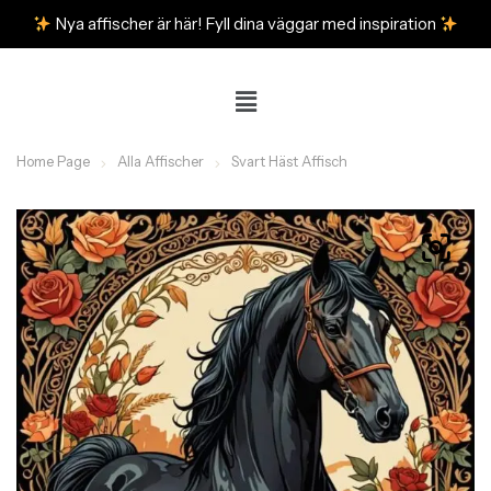
Nya affischer är här! Fyll dina väggar med inspiration
Home Page
Alla Affischer
Svart Häst Affisch