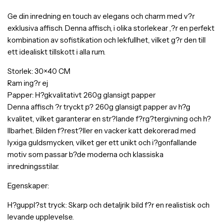
Ge din inredning en touch av elegans och charm med v?r
exklusiva affisch. Denna affisch, i olika storlekear ,?r en perfekt
kombination av sofistikation och lekfullhet, vilket g?r den till
ett idealiskt tillskott i alla rum.
Storlek: 30×40 CM
Ram ing?r ej
Papper: H?gkvalitativt 260g glansigt papper
Denna affisch ?r tryckt p? 260g glansigt papper av h?g
kvalitet, vilket garanterar en str?lande f?rg?tergivning och h?
llbarhet. Bilden f?rest?ller en vacker katt dekorerad med
lyxiga guldsmycken, vilket ger ett unikt och i?gonfallande
motiv som passar b?de moderna och klassiska
inredningsstilar.
Egenskaper:
H?guppl?st tryck: Skarp och detaljrik bild f?r en realistisk och
levande upplevelse.