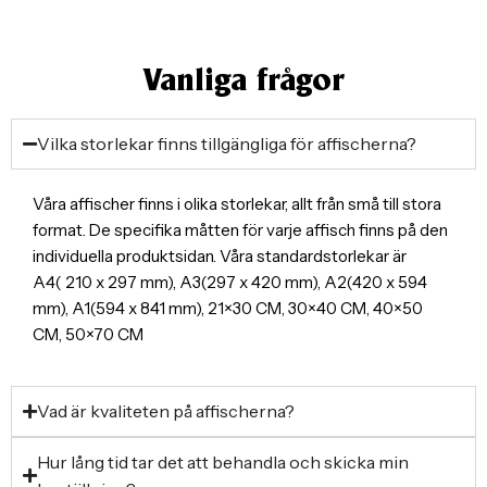
Vanliga frågor
Vilka storlekar finns tillgängliga för affischerna?
Våra affischer finns i olika storlekar, allt från små till stora
format. De specifika måtten för varje affisch finns på den
individuella produktsidan. Våra standardstorlekar är
A4( 210 x 297 mm), A3(297 x 420 mm), A2(420 x 594
mm), A1(594 x 841 mm), 21×30 CM, 30×40 CM, 40×50
CM, 50×70 CM
Vad är kvaliteten på affischerna?
Hur lång tid tar det att behandla och skicka min