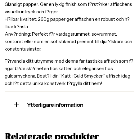
Glansigt papper: Ger en lyxig finish som f?rst?rker affischens
visuella intryck och f?rger.
H?llbar kvalitet: 260g papper ger affischen en robust och h?
llbar k?nsla.
Anv?ndning: Perfekt f?r vardagsrummet, sovrummet,
kontoret eller som en sofistikerad present till djur?lskare och
konstentusiaster.
F?rvandla ditt utrymme med denna fantastiska affisch som f?
ngar b?de sk?nheten hos katten och elegansen hos
guldsmyckena. Best?ll din ”Katt i Guld Smycken” affisch idag
och l?t detta unika konstverk f?rgylla ditt hem!
Ytterligare information
Relaterade produkter