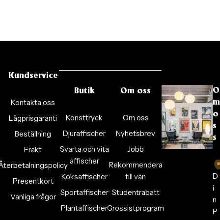
Kundservice
O
Butik
Om oss
Kontakta oss
m
o
Konsttryck
Om oss
Lågprisgaranti
s
Djuraffischer
Nyhetsbrev
Beställning
s
Svarta och vita
Jobb
Frakt
affischer
Rekommendera
Återbetalningspolicy
D
Köksaffischer
till vän
Presentkort
i
Sportaffischer
Studentrabatt
Vanliga frågor
n
Plantaffischer
Grossistprogram
P