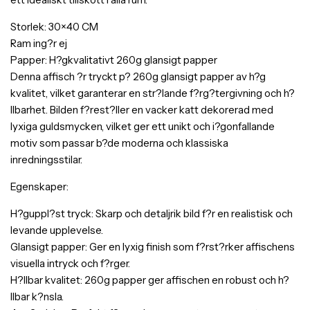
Storlek: 30×40 CM
Ram ing?r ej
Papper: H?gkvalitativt 260g glansigt papper
Denna affisch ?r tryckt p? 260g glansigt papper av h?g
kvalitet, vilket garanterar en str?lande f?rg?tergivning och h?
llbarhet. Bilden f?rest?ller en vacker katt dekorerad med
lyxiga guldsmycken, vilket ger ett unikt och i?gonfallande
motiv som passar b?de moderna och klassiska
inredningsstilar.
Egenskaper:
H?guppl?st tryck: Skarp och detaljrik bild f?r en realistisk och
levande upplevelse.
Glansigt papper: Ger en lyxig finish som f?rst?rker affischens
visuella intryck och f?rger.
H?llbar kvalitet: 260g papper ger affischen en robust och h?
llbar k?nsla.