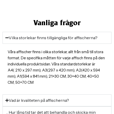
Vanliga frågor
Vilka storlekar finns tillgängliga för affischerna?
Våra affischer finns i olika storlekar, allt från små till stora
format. De specifika måtten för varje affisch finns på den
individuella produktsidan. Våra standardstorlekar är
A4( 210 x 297 mm), A3(297 x 420 mm), A2(420 x 594
mm), A1(594 x 841 mm), 21×30 CM, 30×40 CM, 40×50
CM, 50×70 CM
Vad är kvaliteten på affischerna?
Hur lång tid tar det att behandla och skicka min