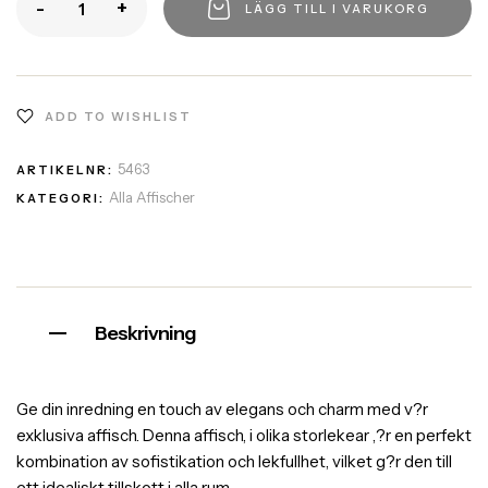
-
+
LÄGG TILL I VARUKORG
ADD TO WISHLIST
5463
ARTIKELNR:
Alla Affischer
KATEGORI:
Beskrivning
Ge din inredning en touch av elegans och charm med v?r
exklusiva affisch. Denna affisch, i olika storlekear ,?r en perfekt
kombination av sofistikation och lekfullhet, vilket g?r den till
ett idealiskt tillskott i alla rum.