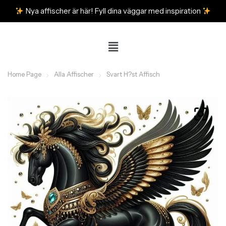
Nya affischer är här! Fyll dina väggar med inspiration
Home Page
Alla Affischer
Svart H?st Affisch