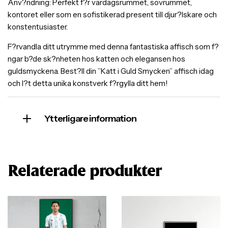
Anv?ndning: Perfekt f?r vardagsrummet, sovrummet,
kontoret eller som en sofistikerad present till djur?lskare och
konstentusiaster.
F?rvandla ditt utrymme med denna fantastiska affisch som f?
ngar b?de sk?nheten hos katten och elegansen hos
guldsmyckena. Best?ll din ”Katt i Guld Smycken” affisch idag
och l?t detta unika konstverk f?rgylla ditt hem!
Ytterligare information
Relaterade produkter