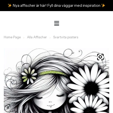
Nya affischer är här! Fyll dina väggar med inspiration
Home Page
Alla Affischer
Svartvita posters