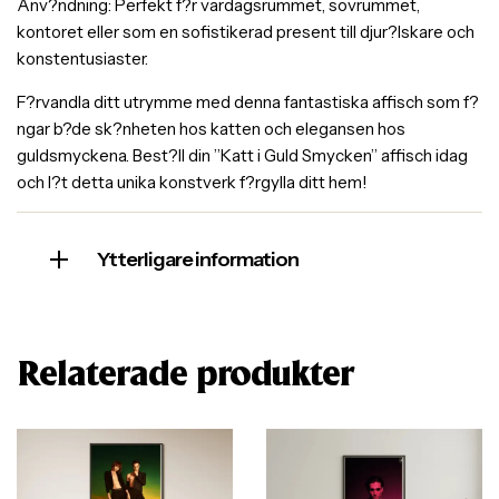
Anv?ndning: Perfekt f?r vardagsrummet, sovrummet,
kontoret eller som en sofistikerad present till djur?lskare och
konstentusiaster.
F?rvandla ditt utrymme med denna fantastiska affisch som f?
ngar b?de sk?nheten hos katten och elegansen hos
guldsmyckena. Best?ll din ”Katt i Guld Smycken” affisch idag
och l?t detta unika konstverk f?rgylla ditt hem!
Ytterligare information
Relaterade produkter