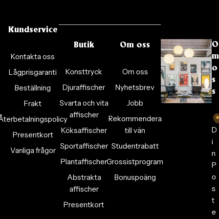
Kundservice
O
Butik
Om oss
Kontakta oss
m
o
Konsttryck
Om oss
Lågprisgaranti
s
Djuraffischer
Nyhetsbrev
Beställning
s
Svarta och vita
Jobb
Frakt
affischer
Rekommendera
Återbetalningspolicy
D
Köksaffischer
till vän
Presentkort
i
Sportaffischer
Studentrabatt
Vanliga frågor
n
Plantaffischer
Grossistprogram
P
o
Abstrakta
Bonuspoäng
s
affischer
t
Presentkort
e