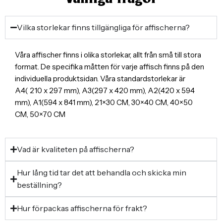
Vilka storlekar finns tillgängliga för affischerna?
Våra affischer finns i olika storlekar, allt från små till stora
format. De specifika måtten för varje affisch finns på den
individuella produktsidan. Våra standardstorlekar är
A4( 210 x 297 mm), A3(297 x 420 mm), A2(420 x 594
mm), A1(594 x 841 mm), 21×30 CM, 30×40 CM, 40×50
CM, 50×70 CM
Vad är kvaliteten på affischerna?
Hur lång tid tar det att behandla och skicka min
beställning?
Hur förpackas affischerna för frakt?