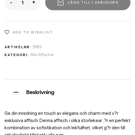
-
+
LÄGG TILL I VARUKORG
ADD TO WISHLIST
5685
ARTIKELNR:
Alla Affischer
KATEGORI:
Beskrivning
Ge din inredning en touch av elegans och charm med v?r
exklusiva affisch. Denna affisch, i olika storlekear ,?r en perfekt
kombination av sofistikation och lekfullhet, vilket g?r den till
ett idealiskt tillskott i alla rum.