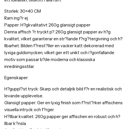
Storlek: 30×40 CM
Ram ing?r ej
Papper: H?gkvalitativt 260g glansigt papper
Denna affisch ?r tryckt p? 260g glansigt papper av h?g
kvalitet, vilket garanterar en str?lande f?rg?tergivning och h?
llbarhet. Bilden f?rest?ller en vacker katt dekorerad med
lyxiga guldsmycken, vilket ger ett unikt och i?gonfallande
motiv som passar b?de moderna och klassiska
inredningsstilar.
Egenskaper:
H?guppl?st tryck: Skarp och detaljrik bild f?r en realistisk och
levande upplevelse.
Glansigt papper: Ger en lyxig finish som f?rst?rker affischens
visuella intryck och f?rger.
H?llbar kvalitet: 260g papper ger affischen en robust och h?
llbar k?nsla.