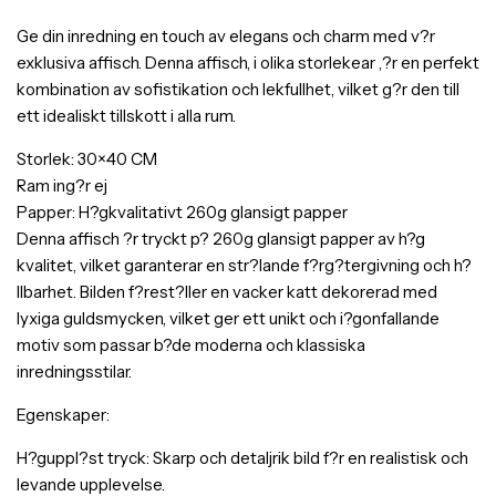
Ge din inredning en touch av elegans och charm med v?r
exklusiva affisch. Denna affisch, i olika storlekear ,?r en perfekt
kombination av sofistikation och lekfullhet, vilket g?r den till
ett idealiskt tillskott i alla rum.
Storlek: 30×40 CM
Ram ing?r ej
Papper: H?gkvalitativt 260g glansigt papper
Denna affisch ?r tryckt p? 260g glansigt papper av h?g
kvalitet, vilket garanterar en str?lande f?rg?tergivning och h?
llbarhet. Bilden f?rest?ller en vacker katt dekorerad med
lyxiga guldsmycken, vilket ger ett unikt och i?gonfallande
motiv som passar b?de moderna och klassiska
inredningsstilar.
Egenskaper:
H?guppl?st tryck: Skarp och detaljrik bild f?r en realistisk och
levande upplevelse.