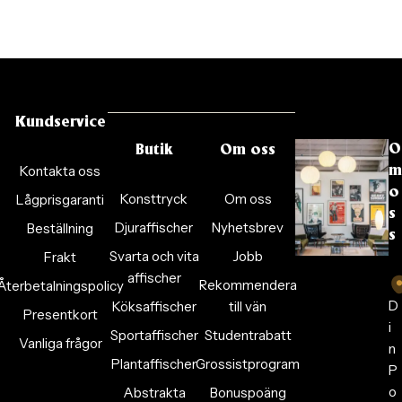
Kundservice
O
Butik
Om oss
Kontakta oss
m
o
Konsttryck
Om oss
Lågprisgaranti
s
Djuraffischer
Nyhetsbrev
Beställning
s
Svarta och vita
Jobb
Frakt
affischer
Rekommendera
Återbetalningspolicy
D
Köksaffischer
till vän
Presentkort
i
Sportaffischer
Studentrabatt
Vanliga frågor
n
Plantaffischer
Grossistprogram
P
o
Abstrakta
Bonuspoäng