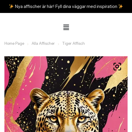
Nya affischer är här! Fyll dina väggar med inspiration
Home Page
Alla Affischer
Tiger Affisch