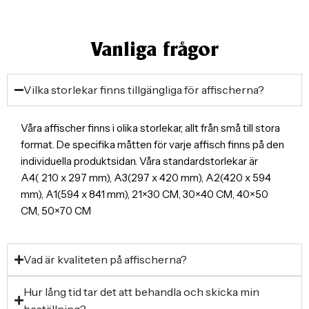
Vanliga frågor
Vilka storlekar finns tillgängliga för affischerna?
Våra affischer finns i olika storlekar, allt från små till stora
format. De specifika måtten för varje affisch finns på den
individuella produktsidan. Våra standardstorlekar är
A4( 210 x 297 mm), A3(297 x 420 mm), A2(420 x 594
mm), A1(594 x 841 mm), 21×30 CM, 30×40 CM, 40×50
CM, 50×70 CM
Vad är kvaliteten på affischerna?
Hur lång tid tar det att behandla och skicka min
beställning?