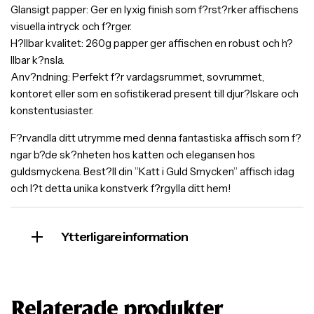
Glansigt papper: Ger en lyxig finish som f?rst?rker affischens
visuella intryck och f?rger.
H?llbar kvalitet: 260g papper ger affischen en robust och h?
llbar k?nsla.
Anv?ndning: Perfekt f?r vardagsrummet, sovrummet,
kontoret eller som en sofistikerad present till djur?lskare och
konstentusiaster.
F?rvandla ditt utrymme med denna fantastiska affisch som f?
ngar b?de sk?nheten hos katten och elegansen hos
guldsmyckena. Best?ll din ”Katt i Guld Smycken” affisch idag
och l?t detta unika konstverk f?rgylla ditt hem!
Ytterligare information
Relaterade produkter