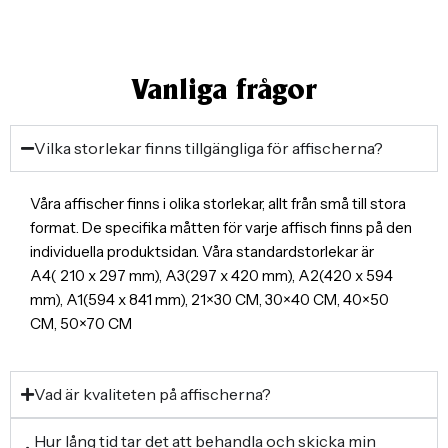
Vanliga frågor
Vilka storlekar finns tillgängliga för affischerna?
Våra affischer finns i olika storlekar, allt från små till stora
format. De specifika måtten för varje affisch finns på den
individuella produktsidan. Våra standardstorlekar är
A4( 210 x 297 mm), A3(297 x 420 mm), A2(420 x 594
mm), A1(594 x 841 mm), 21×30 CM, 30×40 CM, 40×50
CM, 50×70 CM
Vad är kvaliteten på affischerna?
Hur lång tid tar det att behandla och skicka min