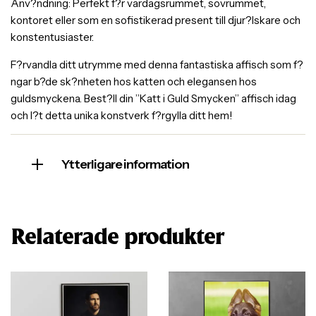
Anv?ndning: Perfekt f?r vardagsrummet, sovrummet,
kontoret eller som en sofistikerad present till djur?lskare och
konstentusiaster.
F?rvandla ditt utrymme med denna fantastiska affisch som f?
ngar b?de sk?nheten hos katten och elegansen hos
guldsmyckena. Best?ll din ”Katt i Guld Smycken” affisch idag
och l?t detta unika konstverk f?rgylla ditt hem!
Ytterligare information
Relaterade produkter