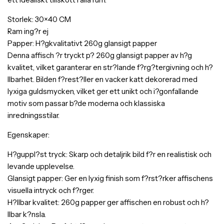
Storlek: 30×40 CM
Ram ing?r ej
Papper: H?gkvalitativt 260g glansigt papper
Denna affisch ?r tryckt p? 260g glansigt papper av h?g
kvalitet, vilket garanterar en str?lande f?rg?tergivning och h?
llbarhet. Bilden f?rest?ller en vacker katt dekorerad med
lyxiga guldsmycken, vilket ger ett unikt och i?gonfallande
motiv som passar b?de moderna och klassiska
inredningsstilar.
Egenskaper:
H?guppl?st tryck: Skarp och detaljrik bild f?r en realistisk och
levande upplevelse.
Glansigt papper: Ger en lyxig finish som f?rst?rker affischens
visuella intryck och f?rger.
H?llbar kvalitet: 260g papper ger affischen en robust och h?
llbar k?nsla.