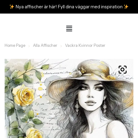
Nya affischer är här! Fyll dina väggar med inspiration
Home Page
Alla Affischer
Vackra Kvinnor Poster