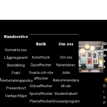
Kundservice
O
Butik
Om oss
Kontakta oss
m
o
Konsttryck
Om oss
Lågprisgaranti
s
Djuraffischer
Nyhetsbrev
Beställning
s
Svarta och vita
Jobb
Frakt
affischer
Rekommendera
Återbetalningspolicy
D
Köksaffischer
till vän
Presentkort
i
Sportaffischer
Studentrabatt
Vanliga frågor
n
Plantaffischer
Grossistprogram
P