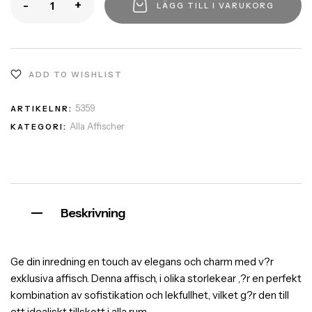
-
+
LÄGG TILL I VARUKORG
ADD TO WISHLIST
5359
ARTIKELNR:
Alla Affischer
KATEGORI:
Beskrivning
Ge din inredning en touch av elegans och charm med v?r
exklusiva affisch. Denna affisch, i olika storlekear ,?r en perfekt
kombination av sofistikation och lekfullhet, vilket g?r den till
ett idealiskt tillskott i alla rum.