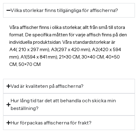
Vilka storlekar finns tillgängliga för affischerna?
Våra affischer finns i olika storlekar, allt från små till stora
format. De specifika måtten för varje affisch finns på den
individuella produktsidan. Våra standardstorlekar är
A4( 210 x 297 mm), A3(297 x 420 mm), A2(420 x 594
mm), A1(594 x 841 mm), 21×30 CM, 30×40 CM, 40×50
CM, 50×70 CM
Vad är kvaliteten på affischerna?
Hur lång tid tar det att behandla och skicka min
beställning?
Hur förpackas affischerna för frakt?