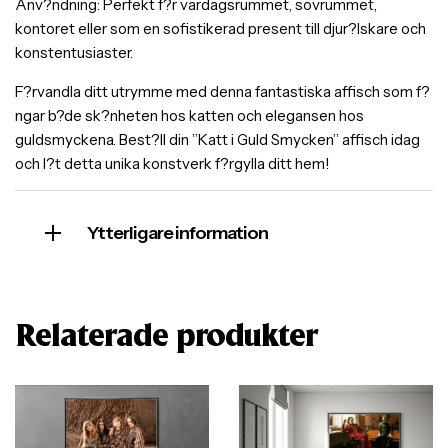
Anv?ndning: Perfekt f?r vardagsrummet, sovrummet,
kontoret eller som en sofistikerad present till djur?lskare och
konstentusiaster.
F?rvandla ditt utrymme med denna fantastiska affisch som f?
ngar b?de sk?nheten hos katten och elegansen hos
guldsmyckena. Best?ll din ”Katt i Guld Smycken” affisch idag
och l?t detta unika konstverk f?rgylla ditt hem!
Ytterligare information
Relaterade produkter