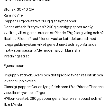
Storlek: 30×40 CM
Ram ing?r ej
Papper: H?gkvalitativt 260g glansigt papper
Denna affisch ?r tryckt p? 260g glansigt papper av h?g
kvalitet, vilket garanterar en str?lande f?rg?tergivning och h?
llbarhet. Bilden f?rest?ller en vacker katt dekorerad med
lyxiga guldsmycken, vilket ger ett unikt och i?gonfallande
motiv som passar b?de moderna och klassiska
inredningsstilar.
Egenskaper:
H?guppl?st tryck: Skarp och detaljrik bild f?r en realistisk och
levande upplevelse.
Glansigt papper: Ger en lyxig finish som f?rst?rker affischens
visuella intryck och f?rger.
H?llbar kvalitet: 260g papper ger affischen en robust och h?
llbar k?nsla.