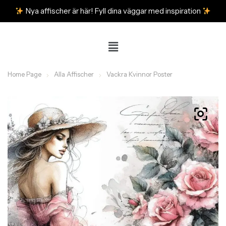
Nya affischer är här! Fyll dina väggar med inspiration
Home Page
Alla Affischer
Vackra Kvinnor Poster