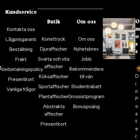
Kundservice
O
Butik
Om oss
Kontakta oss
m
o
Konsttryck
Om oss
Lågprisgaranti
s
Djuraffischer
Nyhetsbrev
Beställning
s
Svarta och vita
Jobb
Frakt
affischer
Rekommendera
Återbetalningspolicy
D
Köksaffischer
till vän
Presentkort
i
Sportaffischer
Studentrabatt
Vanliga frågor
n
Plantaffischer
Grossistprogram
P
o
Abstrakta
Bonuspoäng
s
affischer
t
Presentkort
e
r