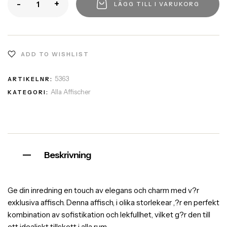
-
+
LÄGG TILL I VARUKORG
ADD TO WISHLIST
5363
ARTIKELNR:
Alla Affischer
KATEGORI:
Beskrivning
Ge din inredning en touch av elegans och charm med v?r
exklusiva affisch. Denna affisch, i olika storlekear ,?r en perfekt
kombination av sofistikation och lekfullhet, vilket g?r den till
ett idealiskt tillskott i alla rum.