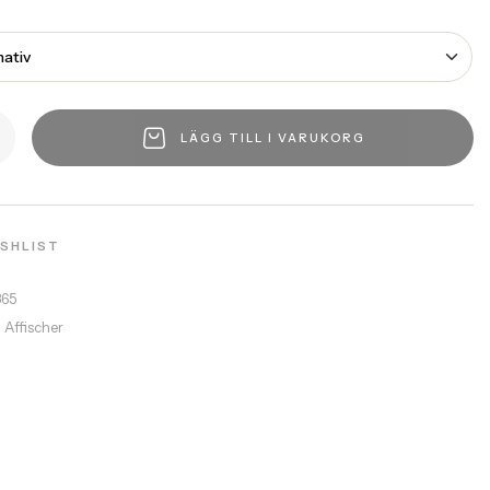
LÄGG TILL I VARUKORG
ISHLIST
365
a Affischer