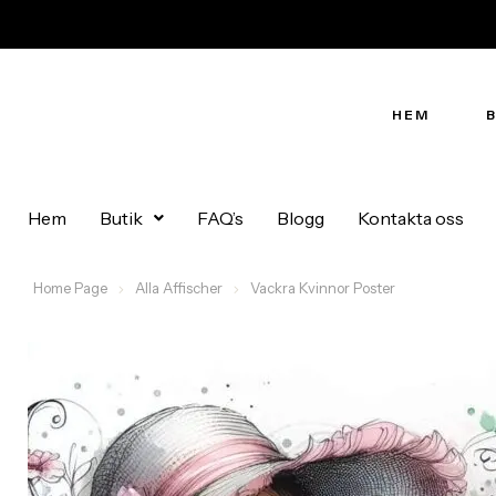
HEM
Hem
Butik
FAQ’s
Blogg
Kontakta oss
Home Page
Alla Affischer
Vackra Kvinnor Poster