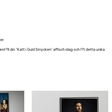
er.
ll din ”Katt i Guld Smycken” affisch idag och l?t detta unika