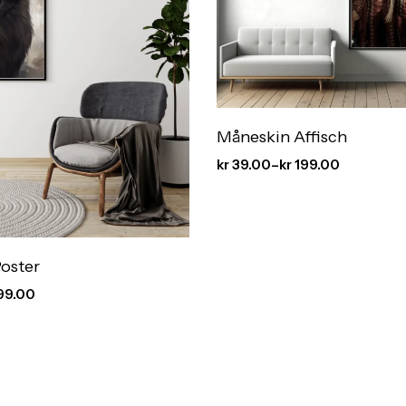
Måneskin Affisch
kr
39.00
–
kr
199.00
Poster
99.00