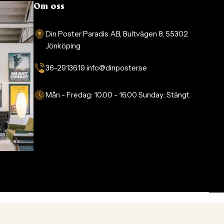
Om oss
Din Poster Paradis AB, Bultvägen 8, 55302
Jönköping
36-2913619 info@dinposter.se​
Mån - Fredag:
10.00 - 16.00
Sunday:
Stängt