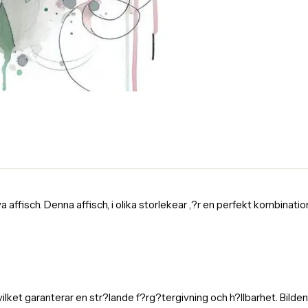
fisch. Denna affisch, i olika storlekear ,?r en perfekt kombination av
 vilket garanterar en str?lande f?rg?tergivning och h?llbarhet. Bild