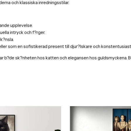
erna och klassiska inredningsstilar.
evande upplevelse.
ella intryck och f?rger.
 k?nsla.
r som en sofistikerad present till djur?lskare och konstentusiast
r b?de sk?nheten hos katten och elegansen hos guldsmyckena. Best?