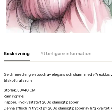
Beskrivning
Ytterligare information
Ge din inredning en touch av elegans och charm med v?r exklusiva af
tillskott i alla rum.
Storlek: 30×40 CM
Ram ing?r ej
Papper: H?gkvalitativt 260g glansigt papper
Denna affisch ?r tryckt p? 260g glansigt papper av h?g kvalitet,