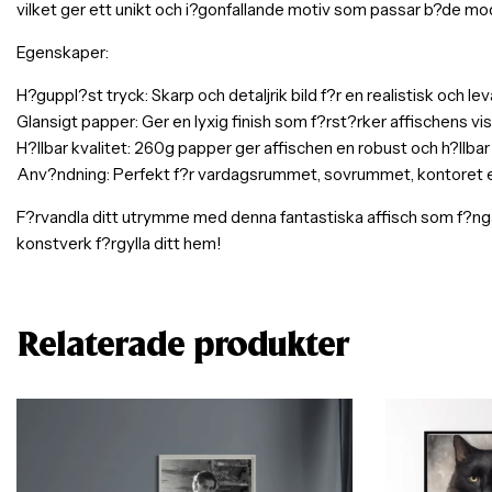
vilket ger ett unikt och i?gonfallande motiv som passar b?de mod
Egenskaper:
H?guppl?st tryck: Skarp och detaljrik bild f?r en realistisk och l
Glansigt papper: Ger en lyxig finish som f?rst?rker affischens visu
H?llbar kvalitet: 260g papper ger affischen en robust och h?llbar
Anv?ndning: Perfekt f?r vardagsrummet, sovrummet, kontoret elle
F?rvandla ditt utrymme med denna fantastiska affisch som f?nga
konstverk f?rgylla ditt hem!
Relaterade produkter