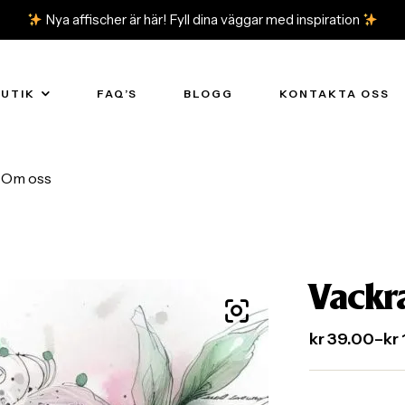
Nya affischer är här! Fyll dina väggar med inspiration
BUTIK
FAQ’S
BLOGG
KONTAKTA OSS
Om oss
Vackr
kr
39.00
–
kr