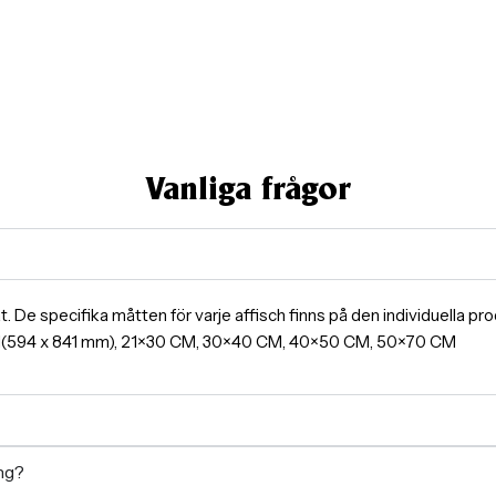
Vanliga frågor
ormat. De specifika måtten för varje affisch finns på den individuella 
A1(594 x 841 mm), 21×30 CM, 30×40 CM, 40×50 CM, 50×70 CM
ing?