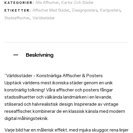
Alla Affischer
Kartor Och Städer
KATEGORIER:
,
Affischer Med Städer
Designposters
Kartposters
ETIKETTER:
,
,
,
Stadsaffischer
Världsstäder
,
Beskrivning
”Världsstäder – Konstnärliga Affischer & Posters
Upptäck världens mest ikoniska städer genom en unik
konstnärlig tolkning! Våra affischer och posters fångar
stadssilhuetter och välkända landmärken i en levande,
stiliserad och halvrealistisk design. Inspirerade av vintage
reseaffischer, kombinerar de en klassisk känsla med modern
digital målningsteknik.
Varje bild har en målerisk effekt, med mjuka skuggor, rena linjer