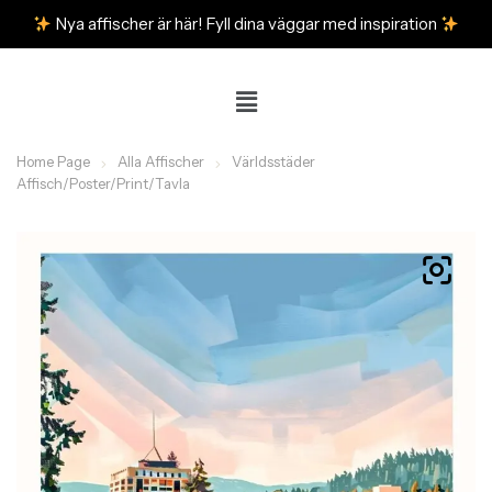
Nya affischer är här! Fyll dina väggar med inspiration
Home Page
Alla Affischer
Världsstäder
Affisch/Poster/Print/Tavla