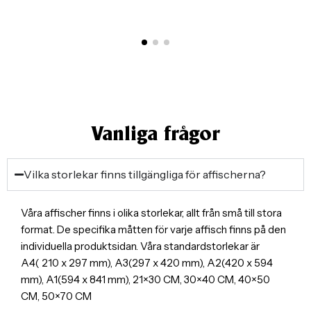
Vanliga frågor
Vilka storlekar finns tillgängliga för affischerna?
Våra affischer finns i olika storlekar, allt från små till stora
format. De specifika måtten för varje affisch finns på den
individuella produktsidan. Våra standardstorlekar är
A4( 210 x 297 mm), A3(297 x 420 mm), A2(420 x 594
mm), A1(594 x 841 mm), 21×30 CM, 30×40 CM, 40×50
CM, 50×70 CM