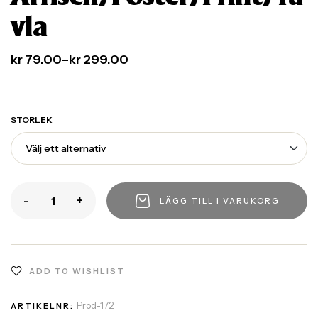
vla
kr
79.00
–
kr
299.00
STORLEK
-
+
LÄGG TILL I VARUKORG
ADD TO WISHLIST
Prod-172
ARTIKELNR: