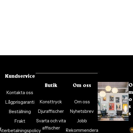
Kundservice
O
Butik
Om oss
Kontakta oss
m
o
Konsttryck
Om oss
Lågprisgaranti
s
Djuraffischer
Nyhetsbrev
Beställning
s
Svarta och vita
Jobb
Frakt
affischer
Rekommendera
Återbetalningspolicy