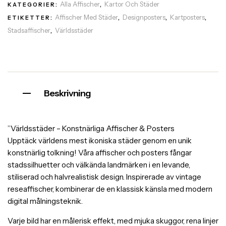
Alla Affischer
Kartor Och Städer
KATEGORIER:
,
Affischer Med Städer
Designposters
Kartposters
ETIKETTER:
,
,
,
Stadsaffischer
Världsstäder
,
Beskrivning
”Världsstäder – Konstnärliga Affischer & Posters
Upptäck världens mest ikoniska städer genom en unik
konstnärlig tolkning! Våra affischer och posters fångar
stadssilhuetter och välkända landmärken i en levande,
stiliserad och halvrealistisk design. Inspirerade av vintage
reseaffischer, kombinerar de en klassisk känsla med modern
digital målningsteknik.
Varje bild har en målerisk effekt, med mjuka skuggor, rena linjer