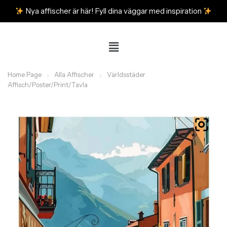
Nya affischer är här! Fyll dina väggar med inspiration
Home Page
Alla Affischer
Världsstäder
Affisch/Poster/Print/Tavla