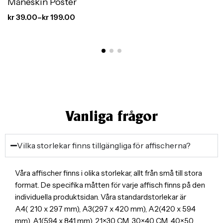
Måneskin Poster
kr
39.00
–
kr
199.00
Vanliga frågor
Vilka storlekar finns tillgängliga för affischerna?
Våra affischer finns i olika storlekar, allt från små till stora
format. De specifika måtten för varje affisch finns på den
individuella produktsidan. Våra standardstorlekar är
A4( 210 x 297 mm), A3(297 x 420 mm), A2(420 x 594
mm), A1(594 x 841 mm), 21×30 CM, 30×40 CM, 40×50