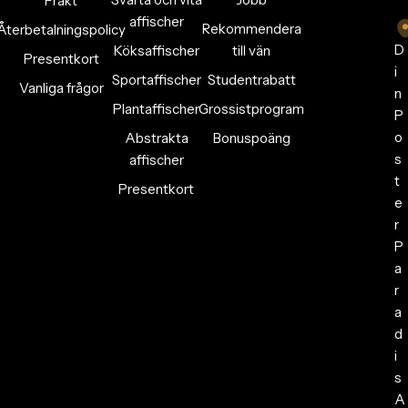
Frakt
affischer
Rekommendera
Återbetalningspolicy
D
Köksaffischer
till vän
Presentkort
i
Sportaffischer
Studentrabatt
Vanliga frågor
n
Plantaffischer
Grossistprogram
P
o
Abstrakta
Bonuspoäng
s
affischer
t
Presentkort
e
r
P
a
r
a
d
i
s
A