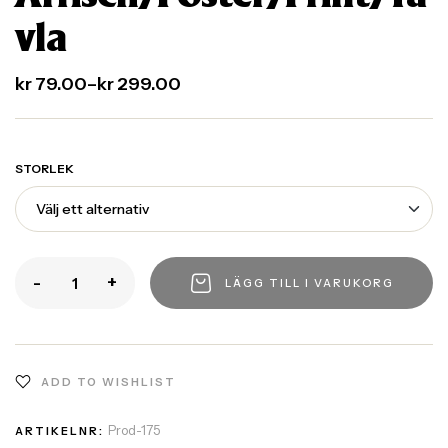
vla
kr
79.00
–
kr
299.00
STORLEK
-
+
LÄGG TILL I VARUKORG
ADD TO WISHLIST
Prod-175
ARTIKELNR: