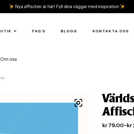
Nya affischer är här! Fyll dina väggar med inspiration
BUTIK
FAQ’S
BLOGG
KONTAKTA OSS
Om oss
vla
Värld
Affis
kr
79.00
–
kr