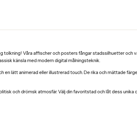
tolkning! Våra affischer och posters fångar stadssilhuetter och väl
lassisk känsla med modern digital målningsteknik.
och en lätt animerad eller illustrerad touch. De rika och mättade fä
itisk och drömsk atmosfär. Välj din favoritstad och låt dess unika 