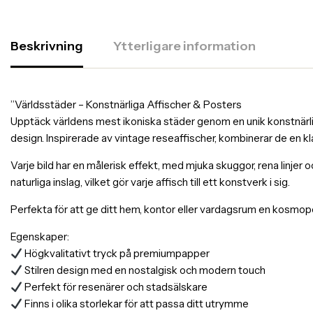
Beskrivning
Ytterligare information
”Världsstäder – Konstnärliga Affischer & Posters
Upptäck världens mest ikoniska städer genom en unik konstnärlig 
design. Inspirerade av vintage reseaffischer, kombinerar de en k
Varje bild har en målerisk effekt, med mjuka skuggor, rena linjer 
naturliga inslag, vilket gör varje affisch till ett konstverk i sig.
Perfekta för att ge ditt hem, kontor eller vardagsrum en kosmopol
Egenskaper:
Högkvalitativt tryck på premiumpapper
Stilren design med en nostalgisk och modern touch
Perfekt för resenärer och stadsälskare
Finns i olika storlekar för att passa ditt utrymme