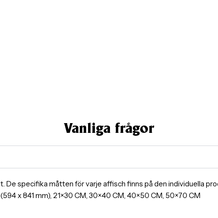
Vanliga frågor
ormat. De specifika måtten för varje affisch finns på den individuella 
A1(594 x 841 mm), 21×30 CM, 30×40 CM, 40×50 CM, 50×70 CM