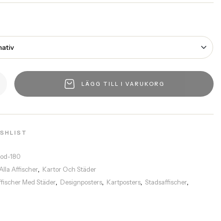
LÄGG TILL I VARUKORG
ISHLIST
rod-180
Alla Affischer
Kartor Och Städer
,
ffischer Med Städer
Designposters
Kartposters
Stadsaffischer
,
,
,
,