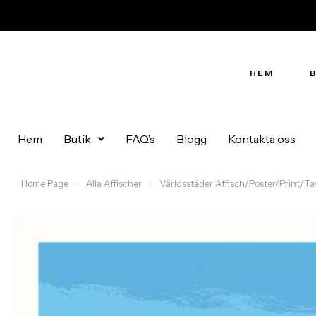
HEM
Hem
Butik
FAQ’s
Blogg
Kontakta oss
Home Page
Alla Affischer
Världsstäder Affisch/Poster/Print/Ta