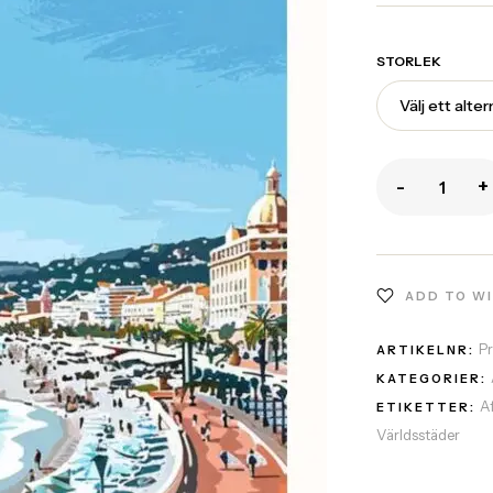
STORLEK
-
+
ADD TO W
P
ARTIKELNR:
KATEGORIER:
A
ETIKETTER:
Världsstäder