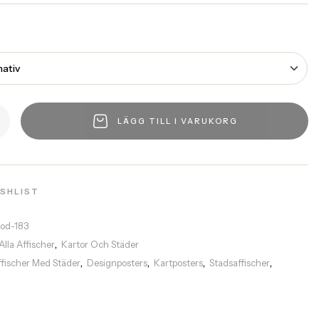
LÄGG TILL I VARUKORG
ISHLIST
rod-183
Alla Affischer
Kartor Och Städer
,
ffischer Med Städer
Designposters
Kartposters
Stadsaffischer
,
,
,
,