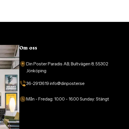
Om oss
Din Poster Paradis AB, Bultvägen 8, 55302
Jönköping
36-2913619 info@dinposter.se​
Mån - Fredag:
10.00 - 16.00
Sunday:
Stängt