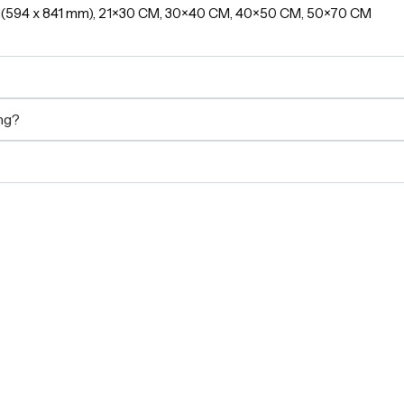
A1(594 x 841 mm), 21×30 CM, 30×40 CM, 40×50 CM, 50×70 CM
ing?