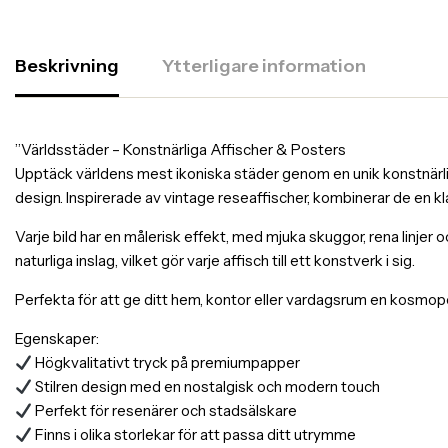
Beskrivning
Ytterligare information
”Världsstäder – Konstnärliga Affischer & Posters
Upptäck världens mest ikoniska städer genom en unik konstnärlig 
design. Inspirerade av vintage reseaffischer, kombinerar de en k
Varje bild har en målerisk effekt, med mjuka skuggor, rena linjer 
naturliga inslag, vilket gör varje affisch till ett konstverk i sig.
Perfekta för att ge ditt hem, kontor eller vardagsrum en kosmopol
Egenskaper:
Högkvalitativt tryck på premiumpapper
Stilren design med en nostalgisk och modern touch
Perfekt för resenärer och stadsälskare
Finns i olika storlekar för att passa ditt utrymme