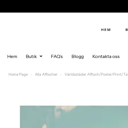
HEM
Hem
Butik
FAQ’s
Blogg
Kontakta oss
Home Page
Alla Affischer
Världsstäder Affisch/Poster/Print/Ta