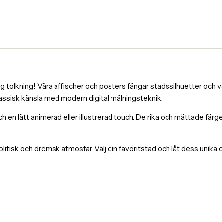
tolkning! Våra affischer och posters fångar stadssilhuetter och väl
lassisk känsla med modern digital målningsteknik.
och en lätt animerad eller illustrerad touch. De rika och mättade fä
itisk och drömsk atmosfär. Välj din favoritstad och låt dess unika 