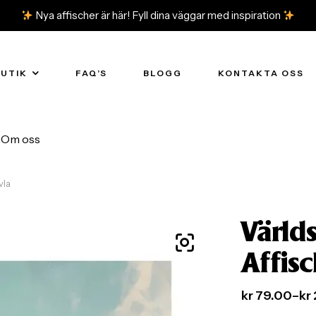
Nya affischer är här! Fyll dina väggar med inspiration
BUTIK
FAQ’S
BLOGG
KONTAKTA OSS
Om oss
vla
Värld
Affis
kr
79.00
–
kr