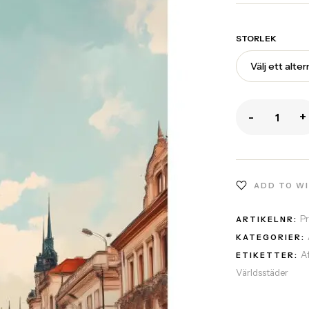
STORLEK
-
+
ADD TO W
P
ARTIKELNR:
KATEGORIER:
A
ETIKETTER:
Världsstäder