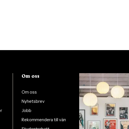
Om oss
Om oss
Nyhetsbrev
er
Jobb
Rekommendera till vän
Studentrabatt