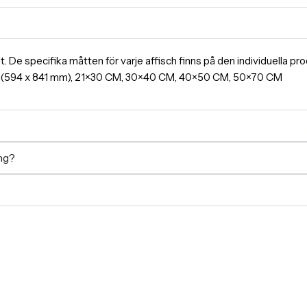
ormat. De specifika måtten för varje affisch finns på den individuella 
A1(594 x 841 mm), 21×30 CM, 30×40 CM, 40×50 CM, 50×70 CM
ing?