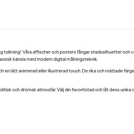
tolkning! Våra affischer och posters fångar stadssilhuetter och väl
lassisk känsla med modern digital målningsteknik.
och en lätt animerad eller illustrerad touch. De rika och mättade fä
itisk och drömsk atmosfär. Välj din favoritstad och låt dess unika 