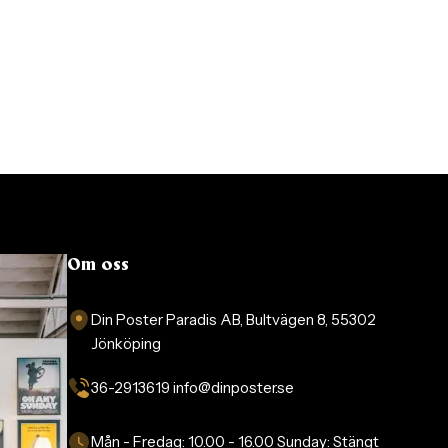
Om oss
Din Poster Paradis AB, Bultvägen 8, 55302
Jönköping
36-2913619 info@dinposter.se​
Mån - Fredag:
10.00 - 16.00
Sunday:
Stängt