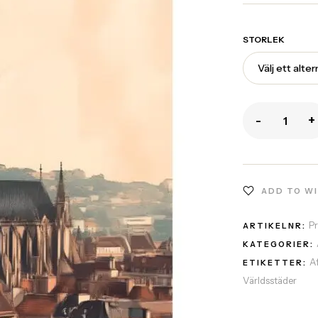
STORLEK
-
+
ADD TO W
P
ARTIKELNR:
KATEGORIER:
A
ETIKETTER:
Världsstäder