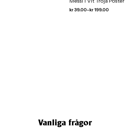
Messi i Vit Tröja Poster
kr
39.00
–
kr
199.00
Vanliga frågor