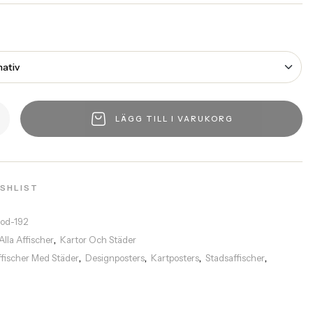
LÄGG TILL I VARUKORG
ISHLIST
rod-192
Alla Affischer
Kartor Och Städer
,
ffischer Med Städer
Designposters
Kartposters
Stadsaffischer
,
,
,
,