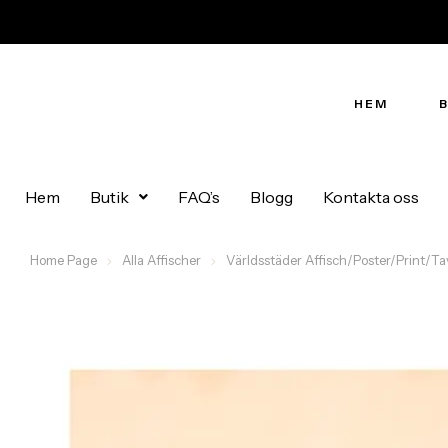
HEM
Hem
Butik
FAQ’s
Blogg
Kontakta oss
Home Page
Alla Affischer
Världsstäder Affisch/Poster/Print/Ta