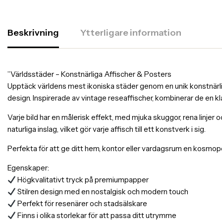
Beskrivning
Ytterligare information
”Världsstäder – Konstnärliga Affischer & Posters
Upptäck världens mest ikoniska städer genom en unik konstnärlig 
design. Inspirerade av vintage reseaffischer, kombinerar de en k
Varje bild har en målerisk effekt, med mjuka skuggor, rena linjer 
naturliga inslag, vilket gör varje affisch till ett konstverk i sig.
Perfekta för att ge ditt hem, kontor eller vardagsrum en kosmopol
Egenskaper:
Högkvalitativt tryck på premiumpapper
Stilren design med en nostalgisk och modern touch
Perfekt för resenärer och stadsälskare
Finns i olika storlekar för att passa ditt utrymme