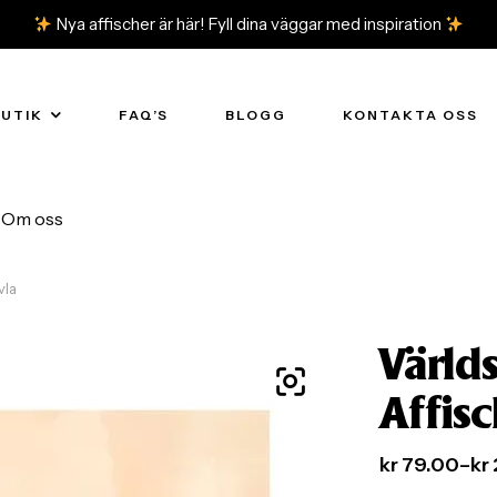
Nya affischer är här! Fyll dina väggar med inspiration
BUTIK
FAQ’S
BLOGG
KONTAKTA OSS
Om oss
vla
Värld
Affis
kr
79.00
–
kr