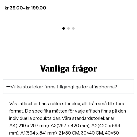
kr
39.00
–
kr
199.00
Vanliga frågor
Vilka storlekar finns tillgängliga för affischerna?
Våra affischer finns i olika storlekar, allt från små till stora
format. De specifika måtten för varje affisch finns på den
individuella produktsidan. Våra standardstorlekar är
A4( 210 x 297 mm), A3(297 x 420 mm), A2(420 x 594
mm), A1(594 x 841 mm), 21×30 CM, 30×40 CM, 40×50