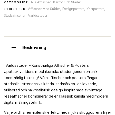
Alla Affischer
Kartor Och Städer
KATEGORIER:
,
Affischer Med Städer
Designposters
Kartposters
ETIKETTER:
,
,
,
Stadsaffischer
Världsstäder
,
Beskrivning
”Världsstäder – Konstnärliga Affischer & Posters
Upptäck världens mest ikoniska städer genom en unik
konstnärlig tolkning! Våra affischer och posters fångar
stadssilhuetter och välkända landmärken i en levande,
stiliserad och halvrealistisk design. Inspirerade av vintage
reseaffischer, kombinerar de en klassisk känsla med modern
digital målningsteknik.
Varje bild har en målerisk effekt, med mjuka skuggor, rena linjer