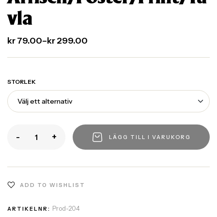
vla
kr
79.00
–
kr
299.00
STORLEK
-
+
LÄGG TILL I VARUKORG
ADD TO WISHLIST
Prod-204
ARTIKELNR: