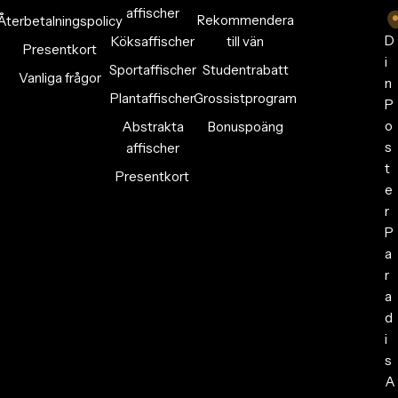
affischer
Rekommendera
Återbetalningspolicy
D
Köksaffischer
till vän
Presentkort
i
Sportaffischer
Studentrabatt
Vanliga frågor
n
Plantaffischer
Grossistprogram
P
o
Abstrakta
Bonuspoäng
s
affischer
t
Presentkort
e
r
P
a
r
a
d
i
s
A