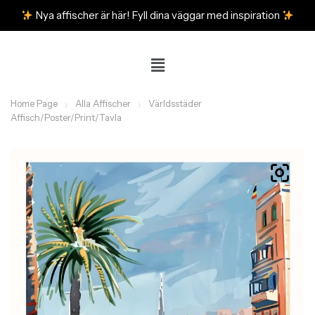
Nya affischer är här! Fyll dina väggar med inspiration
Home Page
Alla Affischer
Världsstäder
Affisch/Poster/Print/Tavla