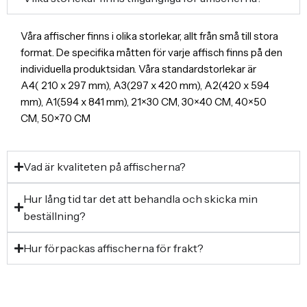
Våra affischer finns i olika storlekar, allt från små till stora
format. De specifika måtten för varje affisch finns på den
individuella produktsidan. Våra standardstorlekar är
A4( 210 x 297 mm), A3(297 x 420 mm), A2(420 x 594
mm), A1(594 x 841 mm), 21×30 CM, 30×40 CM, 40×50
CM, 50×70 CM
Vad är kvaliteten på affischerna?
Hur lång tid tar det att behandla och skicka min
beställning?
Hur förpackas affischerna för frakt?