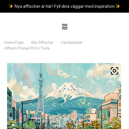
Nya affischer är här! Fyll dina väggar med inspiration
Home Page
Alla Affischer
Världsstäder
Affisch/Poster/Print/Tavla