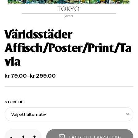
Världsstäder
Affisch/Poster/Print/Ta
vla
kr
79.00
–
kr
299.00
STORLEK
-
+
LÄGG TILL I VARUKORG