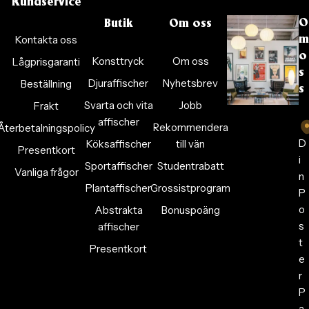
Kundservice
O
Butik
Om oss
Kontakta oss
m
o
Konsttryck
Om oss
Lågprisgaranti
s
Djuraffischer
Nyhetsbrev
Beställning
s
Svarta och vita
Jobb
Frakt
affischer
Rekommendera
Återbetalningspolicy
D
Köksaffischer
till vän
Presentkort
i
Sportaffischer
Studentrabatt
Vanliga frågor
n
Plantaffischer
Grossistprogram
P
o
Abstrakta
Bonuspoäng
s
affischer
t
Presentkort
e
r
P
a