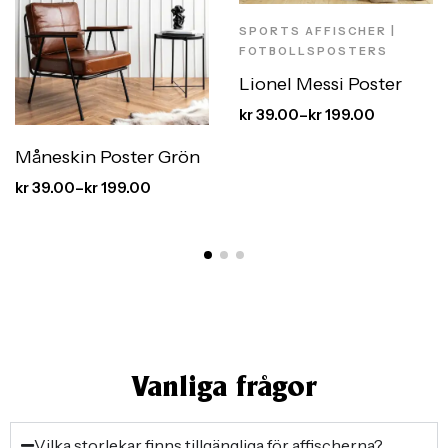
SPORTS AFFISCHER |
FOTBOLLSPOSTERS
Lionel Messi Poster
kr
39.00
–
kr
199.00
Måneskin Poster Grön
kr
39.00
–
kr
199.00
Vanliga frågor
Vilka storlekar finns tillgängliga för affischerna?