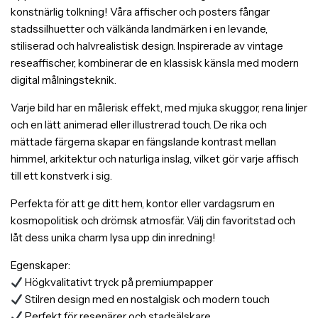
konstnärlig tolkning! Våra affischer och posters fångar
stadssilhuetter och välkända landmärken i en levande,
stiliserad och halvrealistisk design. Inspirerade av vintage
reseaffischer, kombinerar de en klassisk känsla med modern
digital målningsteknik.
Varje bild har en målerisk effekt, med mjuka skuggor, rena linjer
och en lätt animerad eller illustrerad touch. De rika och
mättade färgerna skapar en fängslande kontrast mellan
himmel, arkitektur och naturliga inslag, vilket gör varje affisch
till ett konstverk i sig.
Perfekta för att ge ditt hem, kontor eller vardagsrum en
kosmopolitisk och drömsk atmosfär. Välj din favoritstad och
låt dess unika charm lysa upp din inredning!
Egenskaper:
Högkvalitativt tryck på premiumpapper
Stilren design med en nostalgisk och modern touch
Perfekt för resenärer och stadsälskare