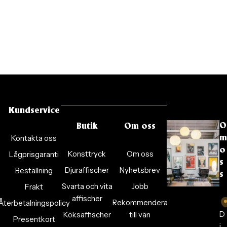
Kundservice
O
Butik
Om oss
Kontakta oss
m
o
Konsttryck
Om oss
Lågprisgaranti
s
Djuraffischer
Nyhetsbrev
Beställning
s
Svarta och vita
Jobb
Frakt
affischer
Rekommendera
Återbetalningspolicy
D
Köksaffischer
till vän
Presentkort
i