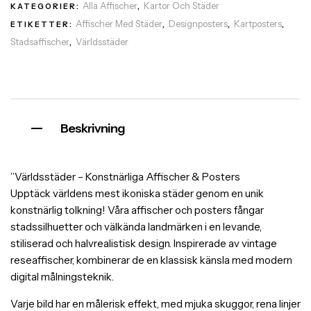
Alla Affischer
Kartor Och Städer
KATEGORIER:
,
Affischer Med Städer
Designposters
Kartposters
ETIKETTER:
,
,
,
Stadsaffischer
Världsstäder
,
Beskrivning
”Världsstäder – Konstnärliga Affischer & Posters
Upptäck världens mest ikoniska städer genom en unik
konstnärlig tolkning! Våra affischer och posters fångar
stadssilhuetter och välkända landmärken i en levande,
stiliserad och halvrealistisk design. Inspirerade av vintage
reseaffischer, kombinerar de en klassisk känsla med modern
digital målningsteknik.
Varje bild har en målerisk effekt, med mjuka skuggor, rena linjer