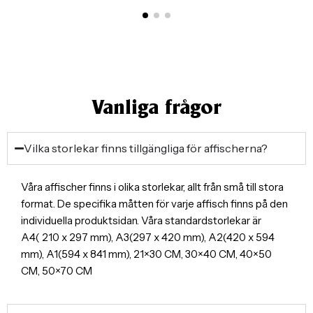
Vanliga frågor
Vilka storlekar finns tillgängliga för affischerna?
Våra affischer finns i olika storlekar, allt från små till stora
format. De specifika måtten för varje affisch finns på den
individuella produktsidan. Våra standardstorlekar är
A4( 210 x 297 mm), A3(297 x 420 mm), A2(420 x 594
mm), A1(594 x 841 mm), 21×30 CM, 30×40 CM, 40×50
CM, 50×70 CM