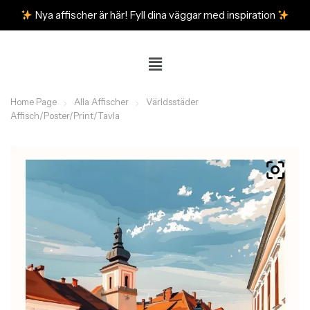
Nya affischer är här! Fyll dina väggar med inspiration
Home Page
Alla Affischer
Världsstäder
Affisch/Poster/Print/Tavla