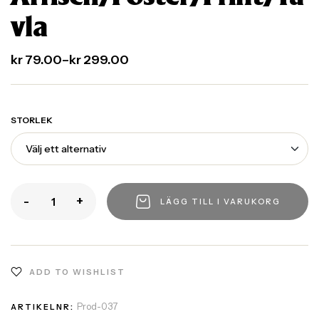
vla
kr
79.00
–
kr
299.00
STORLEK
-
+
LÄGG TILL I VARUKORG
ADD TO WISHLIST
Prod-037
ARTIKELNR: