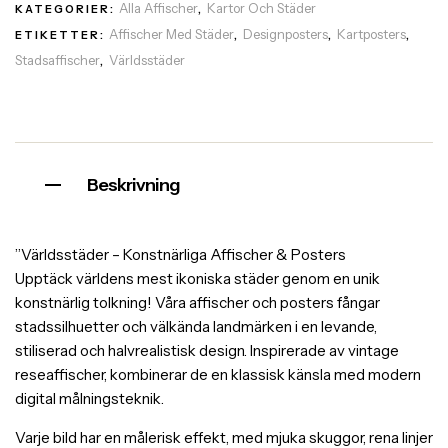
Alla Affischer
Kartor Och Städer
KATEGORIER:
,
Affischer Med Städer
Designposters
Kartposters
ETIKETTER:
,
,
,
Stadsaffischer
Världsstäder
,
Beskrivning
”Världsstäder – Konstnärliga Affischer & Posters
Upptäck världens mest ikoniska städer genom en unik
konstnärlig tolkning! Våra affischer och posters fångar
stadssilhuetter och välkända landmärken i en levande,
stiliserad och halvrealistisk design. Inspirerade av vintage
reseaffischer, kombinerar de en klassisk känsla med modern
digital målningsteknik.
Varje bild har en målerisk effekt, med mjuka skuggor, rena linjer