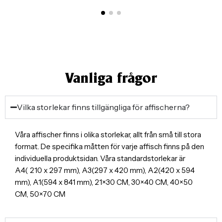
Vanliga frågor
Vilka storlekar finns tillgängliga för affischerna?
Våra affischer finns i olika storlekar, allt från små till stora
format. De specifika måtten för varje affisch finns på den
individuella produktsidan. Våra standardstorlekar är
A4( 210 x 297 mm), A3(297 x 420 mm), A2(420 x 594
mm), A1(594 x 841 mm), 21×30 CM, 30×40 CM, 40×50
CM, 50×70 CM