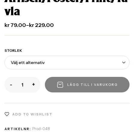
vla
kr
79.00
–
kr
229.00
STORLEK
-
+
LÄGG TILL I VARUKORG
ADD TO WISHLIST
Prod-048
ARTIKELNR: