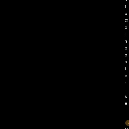
f
o
@
d
i
n
p
o
s
t
e
r
.
s
e