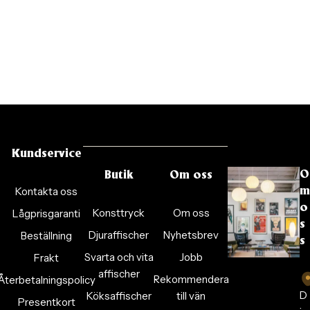
Kundservice
O
Butik
Om oss
Kontakta oss
m
o
Konsttryck
Om oss
Lågprisgaranti
s
Djuraffischer
Nyhetsbrev
Beställning
s
Svarta och vita
Jobb
Frakt
affischer
Rekommendera
Återbetalningspolicy
D
Köksaffischer
till vän
Presentkort