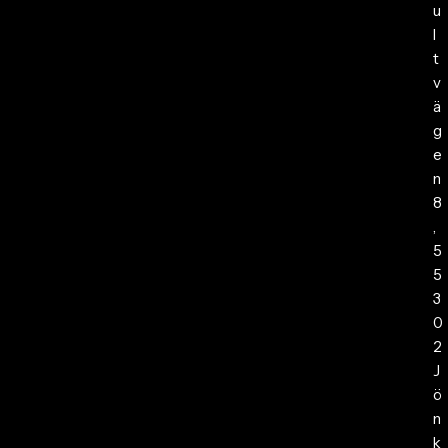
u
l
t
v
ä
g
e
n
8
,
5
5
3
0
2
J
ö
n
k