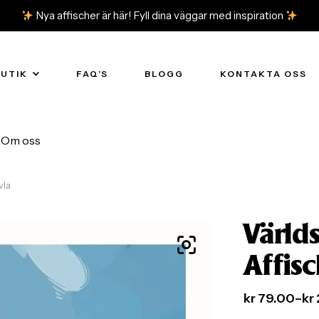
Nya affischer är här! Fyll dina väggar med inspiration
BUTIK
FAQ’S
BLOGG
KONTAKTA OSS
Om oss
vla
Värld
Affis
kr
79.00
–
kr