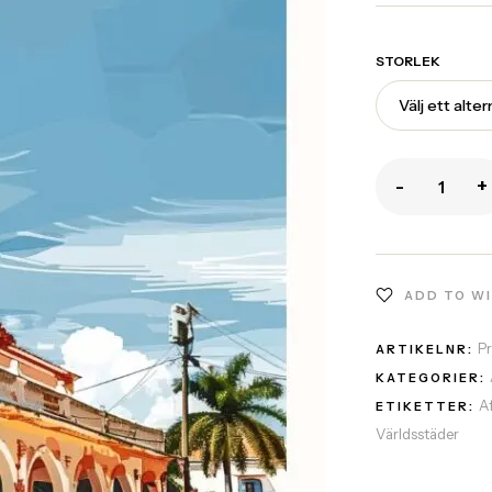
STORLEK
-
+
ADD TO W
P
ARTIKELNR:
KATEGORIER:
A
ETIKETTER:
Världsstäder