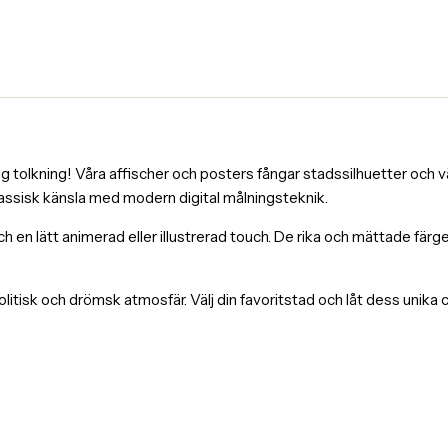
tolkning! Våra affischer och posters fångar stadssilhuetter och väl
lassisk känsla med modern digital målningsteknik.
och en lätt animerad eller illustrerad touch. De rika och mättade fä
itisk och drömsk atmosfär. Välj din favoritstad och låt dess unika 