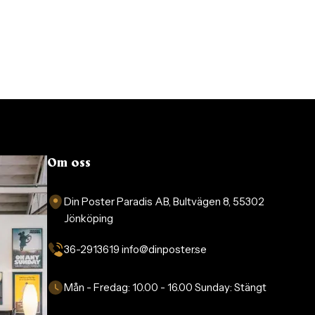
Om oss
Din Poster Paradis AB, Bultvägen 8, 55302
Jönköping
36-2913619 info@dinposter.se​
Mån - Fredag:
10.00 - 16.00
Sunday:
Stängt