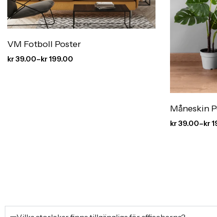
VM Fotboll Poster
kr
39.00
–
kr
199.00
Måneskin P
kr
39.00
–
kr
1
Vilka storlekar finns tillgängliga för affischerna?