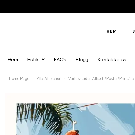
HEM
Hem
Butik
FAQ’s
Blogg
Kontakta oss
Home Page
Alla Affischer
Världsstäder Affisch/Poster/Print/Ta