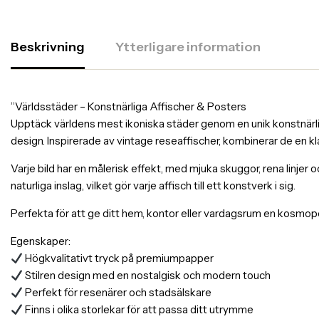
Beskrivning
Ytterligare information
”Världsstäder – Konstnärliga Affischer & Posters
Upptäck världens mest ikoniska städer genom en unik konstnärlig 
design. Inspirerade av vintage reseaffischer, kombinerar de en k
Varje bild har en målerisk effekt, med mjuka skuggor, rena linjer 
naturliga inslag, vilket gör varje affisch till ett konstverk i sig.
Perfekta för att ge ditt hem, kontor eller vardagsrum en kosmopol
Egenskaper:
Högkvalitativt tryck på premiumpapper
Stilren design med en nostalgisk och modern touch
Perfekt för resenärer och stadsälskare
Finns i olika storlekar för att passa ditt utrymme