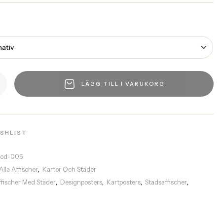
LÄGG TILL I VARUKORG
ISHLIST
rod-006
Alla Affischer
Kartor Och Städer
,
ffischer Med Städer
Designposters
Kartposters
Stadsaffischer
,
,
,
,