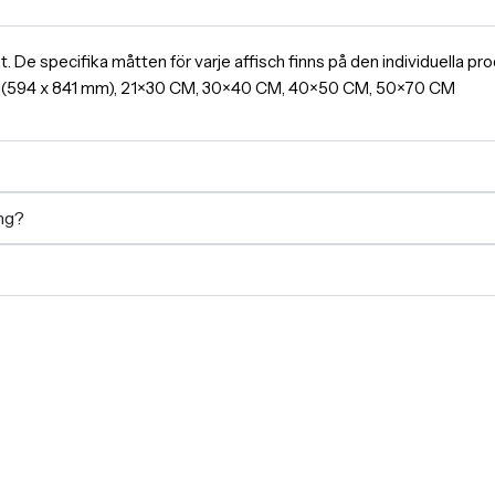
ormat. De specifika måtten för varje affisch finns på den individuella 
A1(594 x 841 mm), 21×30 CM, 30×40 CM, 40×50 CM, 50×70 CM
ing?