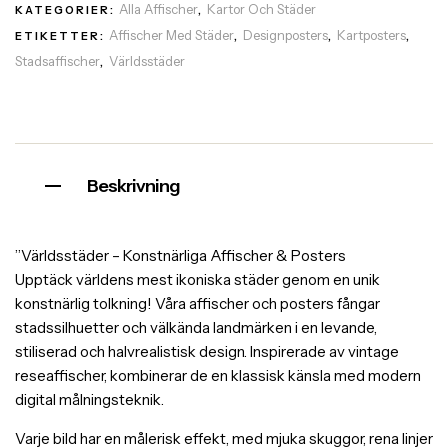
Alla Affischer
Kartor Och Städer
KATEGORIER:
,
Affischer Med Städer
Designposters
Kartposters
ETIKETTER:
,
,
,
Stadsaffischer
Världsstäder
,
Beskrivning
”Världsstäder – Konstnärliga Affischer & Posters
Upptäck världens mest ikoniska städer genom en unik
konstnärlig tolkning! Våra affischer och posters fångar
stadssilhuetter och välkända landmärken i en levande,
stiliserad och halvrealistisk design. Inspirerade av vintage
reseaffischer, kombinerar de en klassisk känsla med modern
digital målningsteknik.
Varje bild har en målerisk effekt, med mjuka skuggor, rena linjer