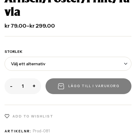
vla
kr
79.00
–
kr
299.00
STORLEK
-
+
LÄGG TILL I VARUKORG
ADD TO WISHLIST
Prod-081
ARTIKELNR: