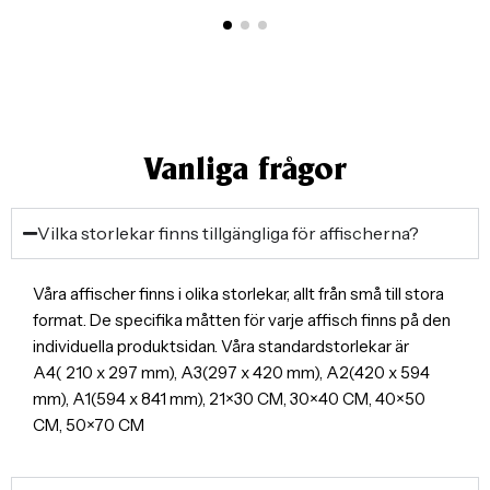
Vanliga frågor
Vilka storlekar finns tillgängliga för affischerna?
Våra affischer finns i olika storlekar, allt från små till stora
format. De specifika måtten för varje affisch finns på den
individuella produktsidan. Våra standardstorlekar är
A4( 210 x 297 mm), A3(297 x 420 mm), A2(420 x 594
mm), A1(594 x 841 mm), 21×30 CM, 30×40 CM, 40×50
CM, 50×70 CM