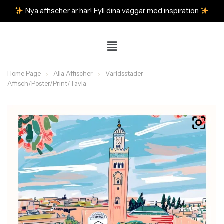
Nya affischer är här! Fyll dina väggar med inspiration
Home Page
Alla Affischer
Världsstäder
Affisch/Poster/Print/Tavla