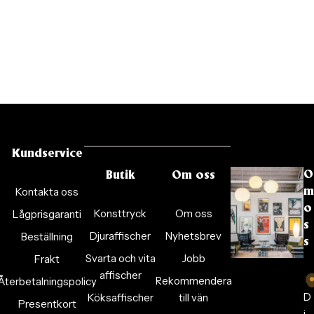
Kundservice
O
Butik
Om oss
Kontakta oss
m
o
Konsttryck
Om oss
Lågprisgaranti
s
Djuraffischer
Nyhetsbrev
Beställning
s
Svarta och vita
Jobb
Frakt
affischer
Rekommendera
Återbetalningspolicy
D
Köksaffischer
till vän
Presentkort
i