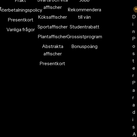
Frakt
affischer
Rekommendera
Återbetalningspolicy
D
Köksaffischer
till vän
Presentkort
i
Sportaffischer
Studentrabatt
Vanliga frågor
n
Plantaffischer
Grossistprogram
P
o
Abstrakta
Bonuspoäng
s
affischer
t
Presentkort
e
r
P
a
r
a
d
i
s
A