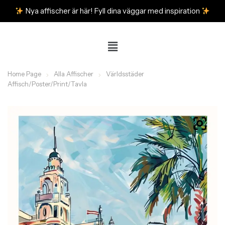
Nya affischer är här! Fyll dina väggar med inspiration
Home Page
Alla Affischer
Världsstäder
Affisch/Poster/Print/Tavla