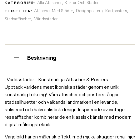
Alla Affischer
Kartor Och Städer
KATEGORIER:
,
Affischer Med Städer
Designposters
Kartposters
ETIKETTER:
,
,
,
Stadsaffischer
Världsstäder
,
Beskrivning
”Världsstäder – Konstnärliga Affischer & Posters
Upptäck världens mest ikoniska städer genom en unik
konstnärlig tolkning! Våra affischer och posters fångar
stadssilhuetter och välkända landmärken i en levande,
stiliserad och halvrealistisk design. Inspirerade av vintage
reseaffischer, kombinerar de en klassisk känsla med modern
digital målningsteknik.
Varje bild har en målerisk effekt, med mjuka skuggor, rena linjer