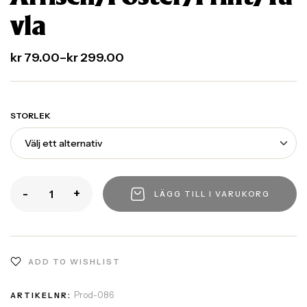
vla
kr
79.00
–
kr
299.00
STORLEK
-
+
LÄGG TILL I VARUKORG
ADD TO WISHLIST
Prod-086
ARTIKELNR: