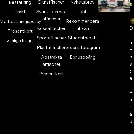
Djuraffischer
Nyhetsbrev
Beställning
s
Svarta och vita
Jobb
Frakt
affischer
Rekommendera
Återbetalningspolicy
D
Köksaffischer
till vän
Presentkort
i
Sportaffischer
Studentrabatt
Vanliga frågor
n
Plantaffischer
Grossistprogram
P
o
Abstrakta
Bonuspoäng
s
affischer
t
Presentkort
e
r
P
a
r
a
d
i