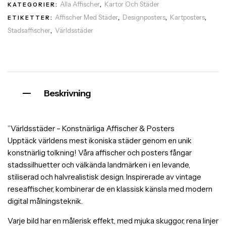
Alla Affischer
Kartor Och Städer
KATEGORIER:
,
Affischer Med Städer
Designposters
Kartposters
ETIKETTER:
,
,
,
Stadsaffischer
Världsstäder
,
Beskrivning
”Världsstäder – Konstnärliga Affischer & Posters
Upptäck världens mest ikoniska städer genom en unik
konstnärlig tolkning! Våra affischer och posters fångar
stadssilhuetter och välkända landmärken i en levande,
stiliserad och halvrealistisk design. Inspirerade av vintage
reseaffischer, kombinerar de en klassisk känsla med modern
digital målningsteknik.
Varje bild har en målerisk effekt, med mjuka skuggor, rena linjer