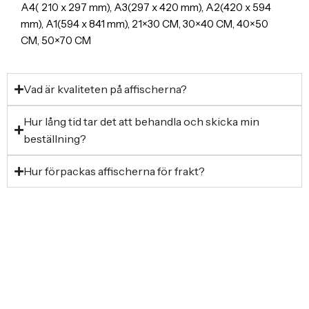
A4( 210 x 297 mm), A3(297 x 420 mm), A2(420 x 594
mm), A1(594 x 841 mm), 21×30 CM, 30×40 CM, 40×50
CM, 50×70 CM
Vad är kvaliteten på affischerna?
Hur lång tid tar det att behandla och skicka min
beställning?
Hur förpackas affischerna för frakt?