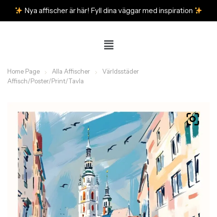
Nya affischer är här! Fyll dina väggar med inspiration
Home Page
Alla Affischer
Världsstäder
Affisch/Poster/Print/Tavla