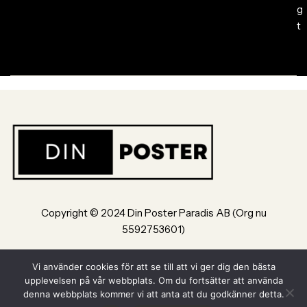
g
t
Copyright © 2024 Din Poster Paradis AB (Org nu
5592753601)
Bultvägen 8, 553 02, Jönköping
Vi använder cookies för att se till att vi ger dig den bästa
upplevelsen på vår webbplats. Om du fortsätter att använda
Powered by Din Poster Paradis AB Jönköping
denna webbplats kommer vi att anta att du godkänner detta.