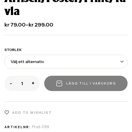
vla
kr
79.00
–
kr
299.00
STORLEK
-
+
LÄGG TILL I VARUKORG
ADD TO WISHLIST
Prod-099
ARTIKELNR: