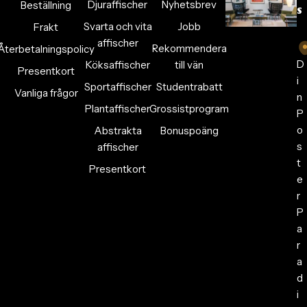
Djuraffischer
Nyhetsbrev
Beställning
s
Svarta och vita
Jobb
Frakt
affischer
Rekommendera
Återbetalningspolicy
D
Köksaffischer
till vän
Presentkort
i
Sportaffischer
Studentrabatt
Vanliga frågor
n
Plantaffischer
Grossistprogram
P
o
Abstrakta
Bonuspoäng
s
affischer
t
Presentkort
e
r
P
a
r
a
d
i