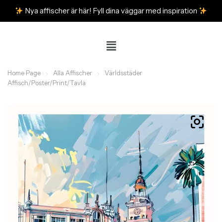
Nya affischer är här! Fyll dina väggar med inspiration
Home Page
Alla Affischer
Världsstäder
Affisch/Poster/Print/Tavla