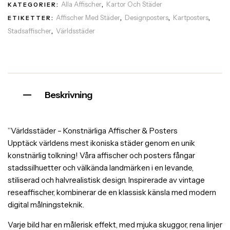
Alla Affischer
Kartor Och Städer
KATEGORIER:
,
Affischer Med Städer
Designposters
Kartposters
ETIKETTER:
,
,
,
Stadsaffischer
Världsstäder
,
Beskrivning
”Världsstäder – Konstnärliga Affischer & Posters
Upptäck världens mest ikoniska städer genom en unik
konstnärlig tolkning! Våra affischer och posters fångar
stadssilhuetter och välkända landmärken i en levande,
stiliserad och halvrealistisk design. Inspirerade av vintage
reseaffischer, kombinerar de en klassisk känsla med modern
digital målningsteknik.
Varje bild har en målerisk effekt, med mjuka skuggor, rena linjer