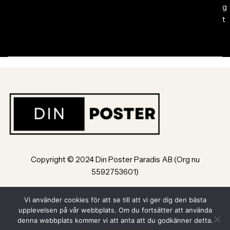
g
t
Copyright © 2024 Din Poster Paradis AB (Org nu
5592753601)
Bultvägen 8, 553 02, Jönköping
Vi använder cookies för att se till att vi ger dig den bästa
upplevelsen på vår webbplats. Om du fortsätter att använda
Powered by Din Poster Paradis AB Jönköping
denna webbplats kommer vi att anta att du godkänner detta.