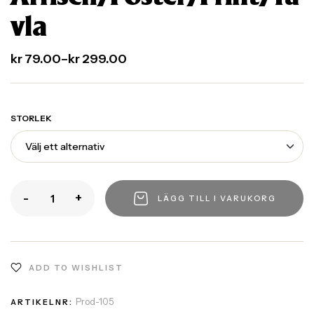
vla
kr
79.00
–
kr
299.00
STORLEK
-
+
LÄGG TILL I VARUKORG
ADD TO WISHLIST
Prod-105
ARTIKELNR: