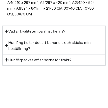
A4( 210 x 297 mm), A3(297 x 420 mm), A2(420 x 594
mm), A1(594 x 841 mm), 21×30 CM, 30×40 CM, 40×50
CM, 50×70 CM
Vad är kvaliteten på affischerna?
Hur lång tid tar det att behandla och skicka min
beställning?
Hur förpackas affischerna för frakt?