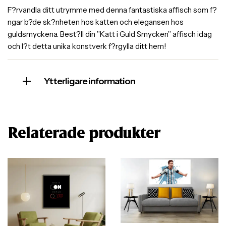
F?rvandla ditt utrymme med denna fantastiska affisch som f?
ngar b?de sk?nheten hos katten och elegansen hos
guldsmyckena. Best?ll din ”Katt i Guld Smycken” affisch idag
och l?t detta unika konstverk f?rgylla ditt hem!
Ytterligare information
Relaterade produkter