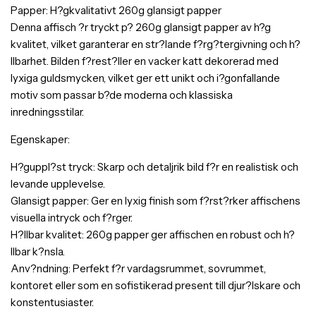
Papper: H?gkvalitativt 260g glansigt papper
Denna affisch ?r tryckt p? 260g glansigt papper av h?g
kvalitet, vilket garanterar en str?lande f?rg?tergivning och h?
llbarhet. Bilden f?rest?ller en vacker katt dekorerad med
lyxiga guldsmycken, vilket ger ett unikt och i?gonfallande
motiv som passar b?de moderna och klassiska
inredningsstilar.
Egenskaper:
H?guppl?st tryck: Skarp och detaljrik bild f?r en realistisk och
levande upplevelse.
Glansigt papper: Ger en lyxig finish som f?rst?rker affischens
visuella intryck och f?rger.
H?llbar kvalitet: 260g papper ger affischen en robust och h?
llbar k?nsla.
Anv?ndning: Perfekt f?r vardagsrummet, sovrummet,
kontoret eller som en sofistikerad present till djur?lskare och
konstentusiaster.