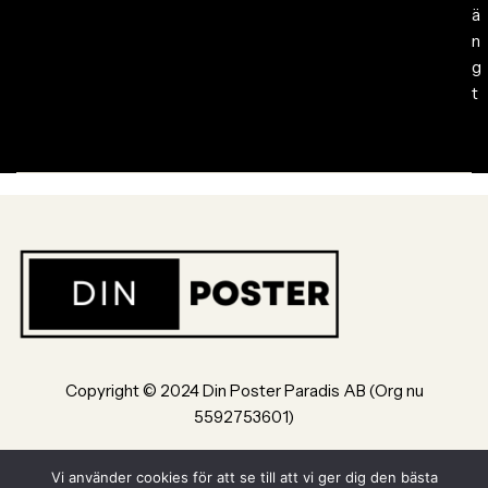
ä
n
g
t
Copyright © 2024 Din Poster Paradis AB (Org nu
5592753601)
Bultvägen 8, 553 02, Jönköping
Vi använder cookies för att se till att vi ger dig den bästa