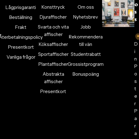
o
Konsttryck
Om oss
Lågprisgaranti
s
Djuraffischer
Nyhetsbrev
Beställning
s
Svarta och vita
Jobb
Frakt
affischer
Rekommendera
Återbetalningspolicy
D
Köksaffischer
till vän
Presentkort
i
Sportaffischer
Studentrabatt
Vanliga frågor
n
Plantaffischer
Grossistprogram
P
o
Abstrakta
Bonuspoäng
s
affischer
t
Presentkort
e
r
P
a
r
a