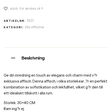
ADD TO WISHLIST
5537
ARTIKELNR:
Alla Affischer
KATEGORI:
Beskrivning
Ge din inredning en touch av elegans och charm med v?r
exklusiva affisch. Denna affisch, i olika storlekear ,?r en perfekt
kombination av sofistikation och lekfullhet, vilket g?r den till
ett idealiskt tillskott i alla rum.
Storlek: 30×40 CM
Ram ing?r ej