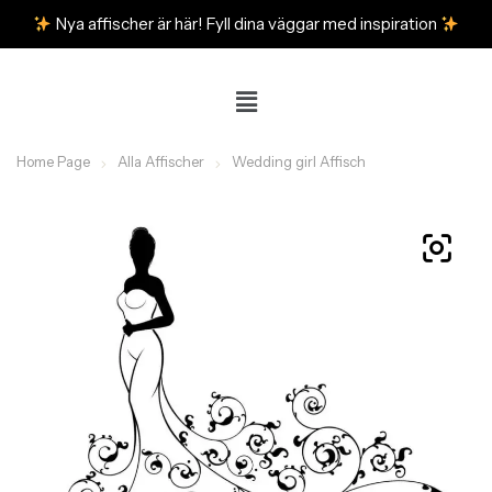
Nya affischer är här! Fyll dina väggar med inspiration
Home Page
Alla Affischer
Wedding girl Affisch