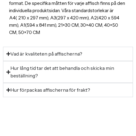
format. De specifika måtten för varje affisch finns på den
individuella produktsidan. Våra standardstorlekar är
A4( 210 x 297 mm), A3(297 x 420 mm), A2(420 x 594
mm), A1(594 x 841 mm), 21×30 CM, 30×40 CM, 40×50
CM, 50×70 CM
Vad är kvaliteten på affischerna?
Hur lång tid tar det att behandla och skicka min
beställning?
Hur förpackas affischerna för frakt?