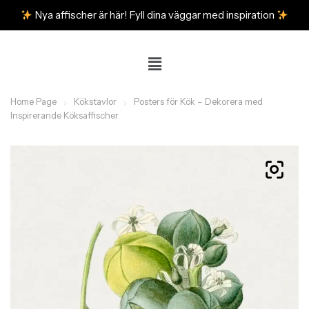
Nya affischer är här! Fyll dina väggar med inspiration
Home Page
Kökstavlor
Posters för Kök – Dekorera med
Inspirerande Köksaffischer