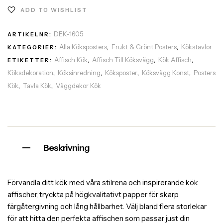
ADD TO WISHLIST
DEK-1605
ARTIKELNR:
Alla Köksposters
Frukt & Grönt Posters
Kökstavlor
KATEGORIER:
,
,
Affisch Kök
Affisch Till Köksvägg
Kök Affisch
ETIKETTER:
,
,
,
Köksdekoration
Köksinredning
Köksposter
Köksvägg Konst
Posters
,
,
,
,
Kök
Tavla Kök
Väggdekor Kök
,
,
Beskrivning
Förvandla ditt kök med våra stilrena och inspirerande kök
affischer, tryckta på högkvalitativt papper för skarp
färgåtergivning och lång hållbarhet. Välj bland flera storlekar
för att hitta den perfekta affischen som passar just din