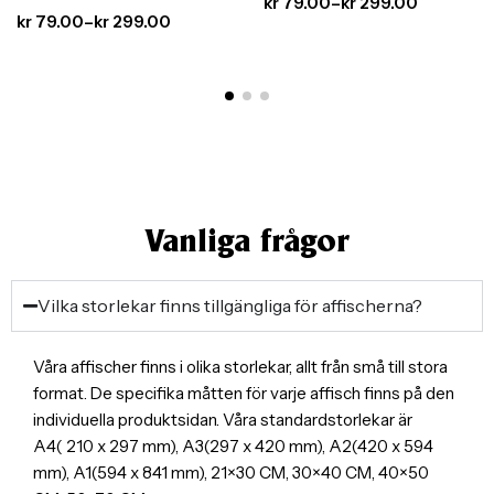
Köket | Mat &
kr
79.00
–
kr
299.00
Köksinredning med
kr
79.00
–
kr
299.00
Inredning
Stil
Vanliga frågor
Vilka storlekar finns tillgängliga för affischerna?
Våra affischer finns i olika storlekar, allt från små till stora
format. De specifika måtten för varje affisch finns på den
individuella produktsidan. Våra standardstorlekar är
A4( 210 x 297 mm), A3(297 x 420 mm), A2(420 x 594
mm), A1(594 x 841 mm), 21×30 CM, 30×40 CM, 40×50