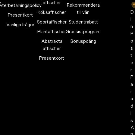
affischer
Rekommendera
Återbetalningspolicy
D
Köksaffischer
till vän
Presentkort
i
Sportaffischer
Studentrabatt
Vanliga frågor
n
Plantaffischer
Grossistprogram
P
o
Abstrakta
Bonuspoäng
s
affischer
t
Presentkort
e
r
P
a
r
a
d
i
s
A
B