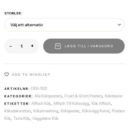
STORLEK
-
+
LÄGG TILL I VARUKORG
ADD TO WISHLIST
DEK-1521
ARTIKELNR:
Alla Köksposters
Frukt & Grönt Posters
Kökstavlor
KATEGORIER:
,
,
Affisch Kök
Affisch Till Köksvägg
Kök Affisch
ETIKETTER:
,
,
,
Köksdekoration
Köksinredning
Köksposter
Köksvägg Konst
Posters
,
,
,
,
Kök
Tavla Kök
Väggdekor Kök
,
,