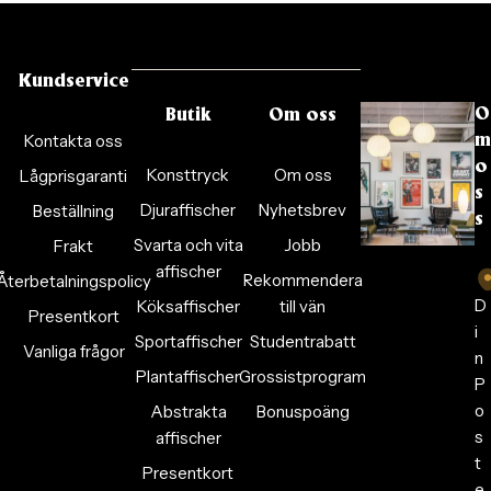
Kundservice
O
Butik
Om oss
Kontakta oss
m
o
Konsttryck
Om oss
Lågprisgaranti
s
Djuraffischer
Nyhetsbrev
Beställning
s
Svarta och vita
Jobb
Frakt
affischer
Rekommendera
Återbetalningspolicy
D
Köksaffischer
till vän
Presentkort
i
Sportaffischer
Studentrabatt
Vanliga frågor
n
Plantaffischer
Grossistprogram
P
o
Abstrakta
Bonuspoäng
s
affischer
t
Presentkort
e