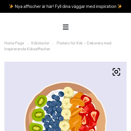
Nya affischer är här! Fyll dina väggar med inspiration
Home Page
Kökstavlor
Posters för Kök – Dekorera med
Inspirerande Köksaffischer