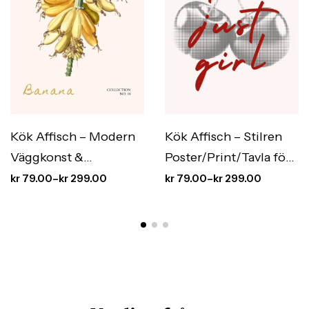
Kök Affisch – Modern
Kök Affisch – Stilren
Väggkonst &
Poster/Print/Tavla för
Köksinredning med
Köket | Mat &
kr
79.00
–
kr
299.00
kr
79.00
–
kr
299.00
Stil
Inredning